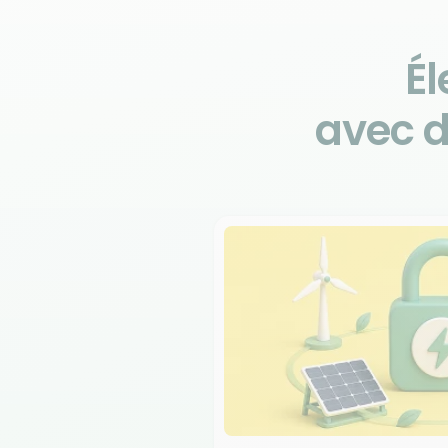
Él
avec 