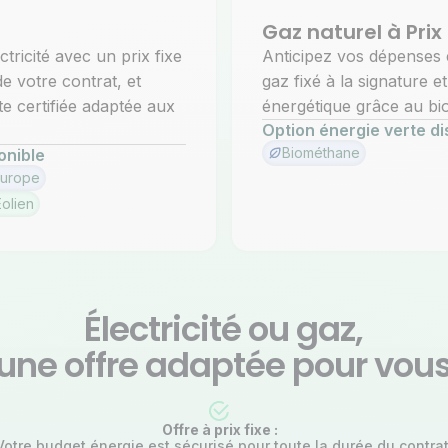
e
Gaz naturel à Prix 
tricité avec un prix fixe
Anticipez vos dépenses 
de votre contrat, et
gaz fixé à la signature et
e certifiée adaptée aux
énergétique grâce au bio
Option énergie verte di
Biométhane
onible
Europe
Éolien
Électricité ou gaz,
une offre adaptée pour vou
Offre à prix fixe :
Votre budget énergie est sécurisé pour toute la durée du contrat