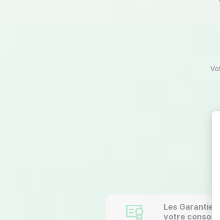
Vo
Les Garanties 
votre consomm