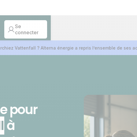
Se
connecter
rchiez Vattenfall ?
Alterna énergie a repris l’ensemble de ses ac
ie pour
I
à