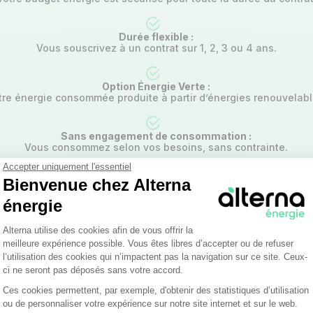
Durée flexible :
Vous souscrivez à un contrat sur 1, 2, 3 ou 4 ans.
Option Énergie Verte :
tre énergie consommée produite à partir d’énergies renouvelabl
Sans engagement de consommation :
Vous consommez selon vos besoins, sans contrainte.
Accepter uniquement l'essentiel
Bienvenue chez Alterna
énergie
Plateforme de Gestion du Consentemen
Demander à être rappelé
Alterna utilise des cookies afin de vous offrir la
meilleure expérience possible. Vous êtes libres d’accepter ou de refuser
l’utilisation des cookies qui n’impactent pas la navigation sur ce site. Ceux-
ci ne seront pas déposés sans votre accord.
Ces cookies permettent, par exemple, d'obtenir des statistiques d’utilisation
d'Origine (GO) certifient qu'une quantité d'énergie ren
Axeptio consent
ou de personnaliser votre expérience sur notre site internet et sur le web.
ation a été injectée dans le réseau
— un dispositif régle