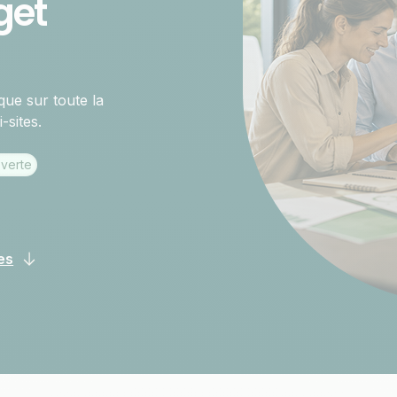
get
que sur toute la
-sites.
 verte
es