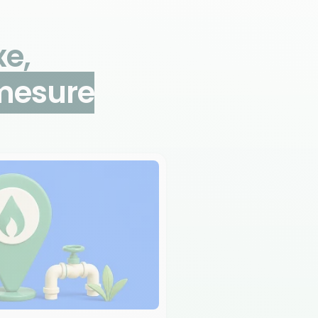
xe,
 mesure