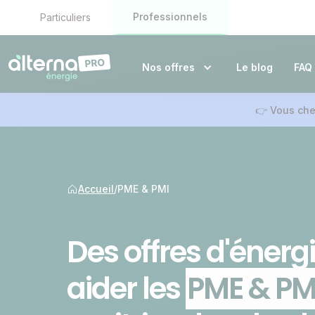
Professionnels
Particuliers
Nos offres
Le blog
FAQ
👉 Vous che
Accueil
/
PME & PMI
Des offres d'énerg
aider les
PME & PM