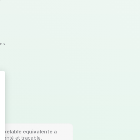
es.
t : Personnalisez vos Options
ouvelable équivalente à
menté et traçable.