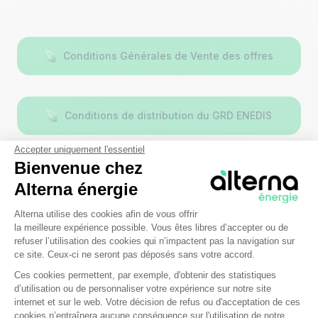
Conditions Générales de Vente des offres
Conditions de distribution du GRD ENEDIS
Accepter uniquement l'essentiel
Bienvenue chez
Conditions de distribution du GRD GRDF
Alterna énergie
Plateforme de Gestion du Consentem
Alterna utilise des cookies afin de vous offrir
la meilleure expérience possible. Vous êtes libres d’accepter ou de
Synthèse DGARD Enedis
refuser l’utilisation des cookies qui n’impactent pas la navigation sur
ce site. Ceux-ci ne seront pas déposés sans votre accord.
Ces cookies permettent, par exemple, d'obtenir des statistiques
d’utilisation ou de personnaliser votre expérience sur notre site
Axeptio consent
internet et sur le web. Votre décision de refus ou d'acceptation de ces
cookies n’entraînera aucune conséquence sur l'utilisation de notre