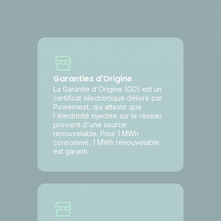
Garanties d'Origine
La Garantie d'Origine (GO) est un
certificat électronique délivré par
Powernext, qui atteste que
l'électricité injectée sur le réseau
provient d'une source
renouvelable. Pour 1 MWh
consommé, 1 MWh renouvelable
est garanti.