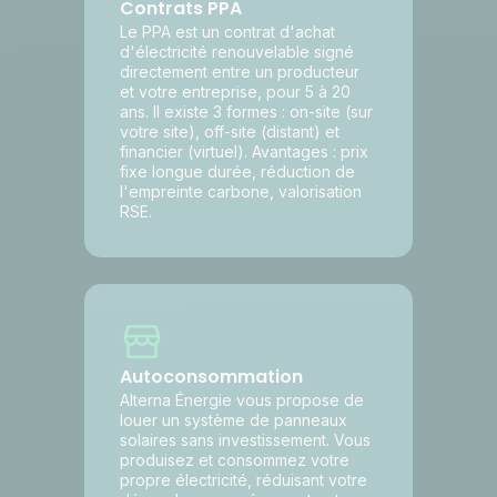
Contrats PPA
Le PPA est un contrat d'achat
d'électricité renouvelable signé
directement entre un producteur
et votre entreprise, pour 5 à 20
ans. Il existe 3 formes : on-site (sur
votre site), off-site (distant) et
financier (virtuel). Avantages : prix
fixe longue durée, réduction de
l'empreinte carbone, valorisation
RSE.
Autoconsommation
Alterna Énergie vous propose de
louer un système de panneaux
solaires sans investissement. Vous
produisez et consommez votre
propre électricité, réduisant votre