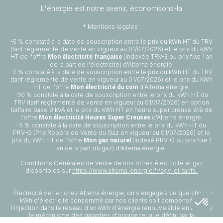
L'énergie est notre avenir, économisons-la
* Mentions légales :
-5 % constaté à la date de souscription entre le prix du kWh HT du TRV
(tarif réglementé de vente en vigueur au 01/07/2026) et le prix du kWh
HT de l'offre
(indexée TRV-E ou prix fixe 1 an
Mon électricité française
de la part de l'électricité) d'Alterna énergie.
-2 % constaté à la date de souscription entre le prix du kWh HT du TRV
(tarif réglementé de vente en vigueur au 01/07/2026) et le prix du kWh
HT de l'offre
d'Alterna énergie.
Mon électricité du coin
-30 % constaté à la date de souscription entre le prix du kWh HT du
TRV (tarif réglementé de vente en vigueur au 01/07/2026) en option
tarifaire base 9 kVA et le prix du kWh HT en heure super creuse été de
l'offre
d'Alterna énergie.
Mon électricité Heures Super Creuses
-5 % constaté à la date de souscription entre le prix du kWh HT du
PRV-G (Prix Repère de Vente du Gaz en vigueur au 01/07/2026) et le
prix du kWh HT de l'offre
(indexé PRV-G ou prix fixe 1
Mon gaz naturel
an de la part du gaz) d'Alterna énergie.
Conditions Générales de Vente de nos offres électricité et gaz
disponibles sur
https://www.alterna-energie.fr/cgv-et-tarifs.
· Électricité verte : chez Alterna énergie, on s'engage à ce que chaque
kWh d'électricité consommé par nos clients soit compensé par
l'injection dans le réseau d'un kWh d'énergie renouvelable en utilisant
le mécanisme des garanties d'origine tel que défini par la
réglementation.