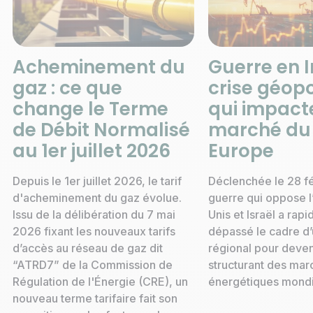
Acheminement du
Guerre en I
gaz : ce que
crise géopo
change le Terme
qui impacte
de Débit Normalisé
marché du
au 1er juillet 2026
Europe
Depuis le 1er juillet 2026, le tarif
Déclenchée le 28 fé
d'acheminement du gaz évolue.
guerre qui oppose l’
Issu de la délibération du 7 mai
Unis et Israël a rap
2026 fixant les nouveaux tarifs
dépassé le cadre d’u
d’accès au réseau de gaz dit
régional pour deven
“ATRD7” de la Commission de
structurant des mar
Régulation de l'Énergie (CRE), un
énergétiques mondi
nouveau terme tarifaire fait son