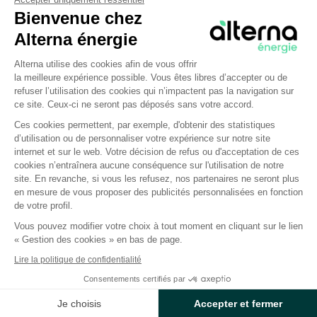
Bienvenue chez
Alterna énergie
Plateforme de Gestion du Consentem
Alterna utilise des cookies afin de vous offrir
la meilleure expérience possible. Vous êtes libres d’accepter ou de
refuser l’utilisation des cookies qui n’impactent pas la navigation sur
Plan
Stockage
ce site. Ceux-ci ne seront pas déposés sans votre accord.
d'électrification
d’électricité
Ces cookies permettent, par exemple, d'obtenir des statistiques
d’utilisation ou de personnaliser votre expérience sur notre site
des usages : 22
tournant d
Axeptio consent
internet et sur le web. Votre décision de refus ou d'acceptation de ces
cookies n’entraînera aucune conséquence sur l'utilisation de notre
mesures pour
l’équilibre
site. En revanche, si vous les refusez, nos partenaires ne seront plus
accélérer la sortie
productio
en mesure de vous proposer des publicités personnalisées en fonction
de votre profil.
des fossiles
consomma
Vous pouvez modifier votre choix à tout moment en cliquant sur le lien
« Gestion des cookies » en bas de page.
La France produit aujourd'hui plus
La montée en puiss
Lire la politique de confidentialité
d'électricité qu'elle n'en
énergies renouvela
consomme, avec un mix
électriques, en parti
Consentements certifiés par
décarboné à 95 % et des
et le solaire, indis
Je choisis
Accepter et fermer
exportations représentant environ
une énergie décar