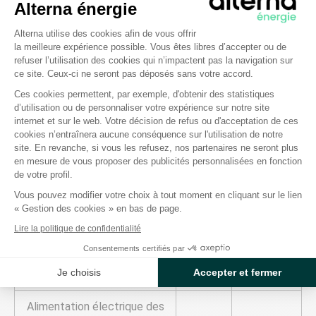
Sous
Alterna énergie
Exploitants d’aérodromes
7,50
conditions
Plateforme de Gestion du Consentem
publics
Alterna utilise des cookies afin de vous offrir
légales
la meilleure expérience possible. Vous êtes libres d’accepter ou de
refuser l’utilisation des cookies qui n’impactent pas la navigation sur
Centres de stockage de
Sur fraction
ce site. Ceux-ci ne seront pas déposés sans votre accord.
12,00
données
>1 GWh/an
Ces cookies permettent, par exemple, d'obtenir des statistiques
d’utilisation ou de personnaliser votre expérience sur notre site
Axeptio consent
internet et sur le web. Votre décision de refus ou d'acceptation de ces
Transport guidé de personnes
0,50
-
cookies n’entraînera aucune conséquence sur l'utilisation de notre
et marchandises
site. En revanche, si vous les refusez, nos partenaires ne seront plus
en mesure de vous proposer des publicités personnalisées en fonction
Transport collectif routier de
de votre profil.
0,50
-
personnes
Vous pouvez modifier votre choix à tout moment en cliquant sur le lien
« Gestion des cookies » en bas de page.
Alimentation à quai des engins
Lire la politique de confidentialité
0,50
-
flottants
Consentements certifiés par
Je choisis
Accepter et fermer
Manutention portuaire
0,50
-
Alimentation électrique des