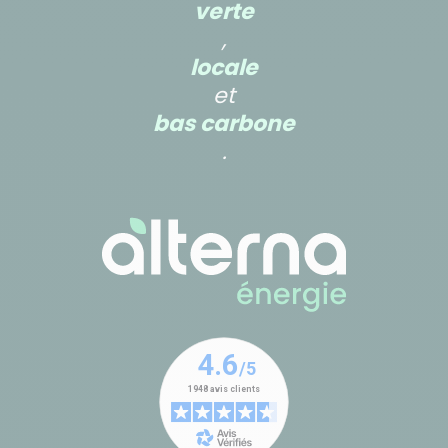
verte
,
locale
et
bas carbone
.