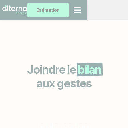
Estimation
Joindre le
bilan
aux gestes
Le bilan carbone