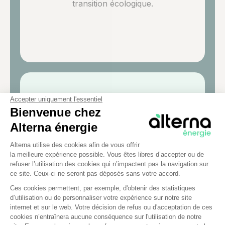
transition écologique.
Accepter uniquement l'essentiel
Agir :
Bienvenue chez
Alterna énergie
Lier consommation et
Plateforme de Gestion du Consentem
production pour une
Alterna utilise des cookies afin de vous offrir
la meilleure expérience possible. Vous êtes libres d’accepter ou de
énergie
refuser l’utilisation des cookies qui n’impactent pas la navigation sur
plus durable
ce site. Ceux-ci ne seront pas déposés sans votre accord.
Ces cookies permettent, par exemple, d'obtenir des statistiques
d’utilisation ou de personnaliser votre expérience sur notre site
Axeptio consent
internet et sur le web. Votre décision de refus ou d'acceptation de ces
D’ici 2030, notre ambition est de couvrir
cookies n’entraînera aucune conséquence sur l'utilisation de notre
100%
de la consommation de nos clients