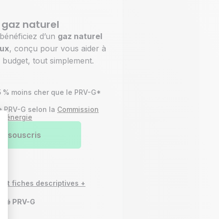
gaz naturel
 bénéficiez d’un
gaz naturel
eux
, conçu pour vous aider à
e budget, tout simplement.
5 % moins cher que le PRV-G*
le PRV-G selon la
Commission
 l’énergie
Je souscris
t : Personnalisez vos Options
s et fiches descriptives +
dexé PRV-G
e