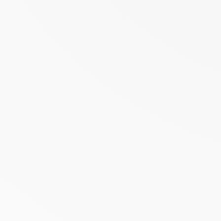
Alte
d’ex
Chez Alt
mots. No
présents
place d
d’un ac