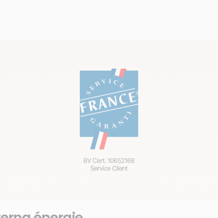
Discutons ensemble
terna énergie,