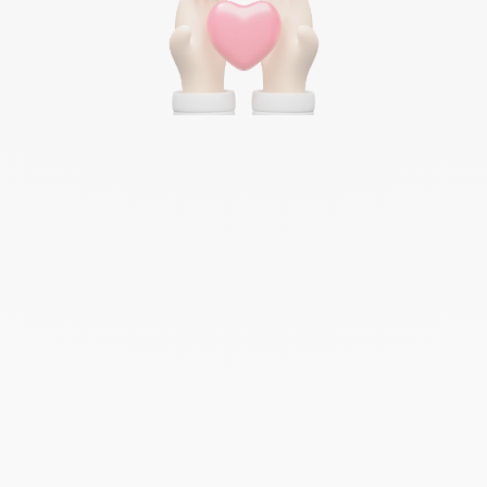
rna, c’est déjà près d’un siècle
pertise à votre service
erna, la confiance et le service rendu sont des mots justes et pas jus
us avons historiquement la culture du service public et sommes tou
 pour chacun de nos clients. Conseil d’une offre tarifaire adaptée, m
u contrat, suivi des dépenses énergétiques… Avec Alterna, vous prof
compagnement sans faille.