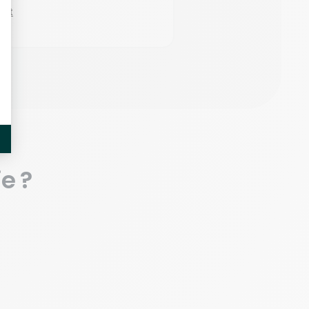
out
e ?