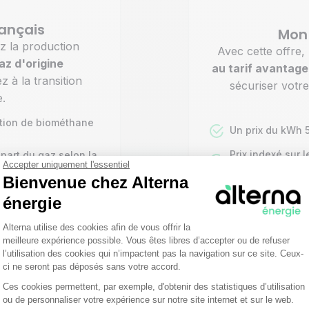
ançais
Mon 
z la production
Avec cette offre,
az d'origine
au tarif avantag
ez à la transition
sécuriser votr
e.
uction de biométhane
Un prix du kWh 
Prix indexé sur 
 part du gaz selon la
Accepter uniquement l'essentiel
de régulation de
e l’énergie
Bienvenue chez Alterna
énergie
s
Plateforme de Gestion du Consentemen
Alterna utilise des cookies afin de vous offrir la
meilleure expérience possible. Vous êtes libres d’accepter ou de refuser
l’utilisation des cookies qui n’impactent pas la navigation sur ce site. Ceux-
 descriptives +
Voir nos tarif
ci ne seront pas déposés sans votre accord.
Mon gaz naturel - in
Ces cookies permettent, par exemple, d'obtenir des statistiques d’utilisation
Axeptio consent
ou de personnaliser votre expérience sur notre site internet et sur le web.
Fiche descriptiv