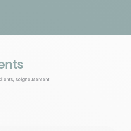
Des prix transparents et
justes
ients
clients, soigneusement