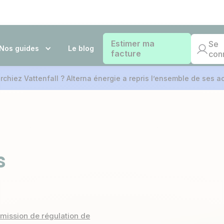
Estimer ma
Se
Nos guides
Le blog
facture
con
chiez Vattenfall ? Alterna énergie a repris l’ensemble de ses act
s
ission de régulation de