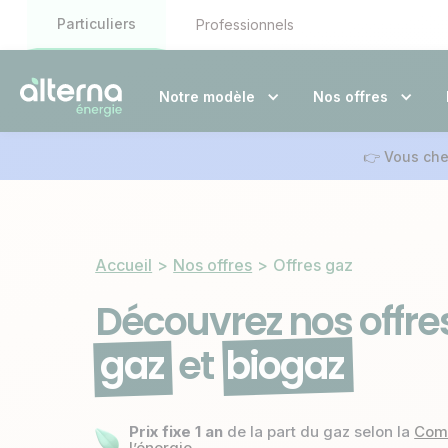
Particuliers
Professionnels
Notre modèle
Nos offres
👉 Vous cher
Accueil
>
Nos offres
>
Offres gaz
Découvrez nos offre
gaz
et
biogaz
Prix fixe 1 an
de la part du gaz selon la
Comm
l’énergie