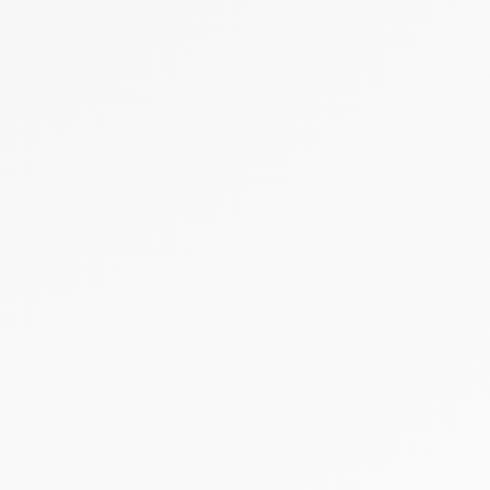
te des
jours
ise en
itez