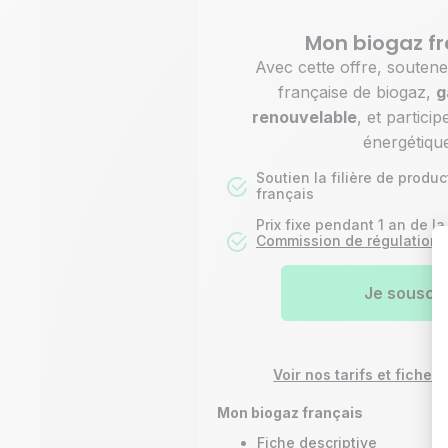
Mon biogaz fr
Avec cette offre, soutene
française de biogaz,
g
renouvelable
, et particip
énergétiqu
Soutien la filière de prod
français
Prix fixe pendant 1 an de la
Commission de régulation d
Je souscri
Voir nos tarifs et fiches
Mon biogaz français
Fiche descriptive