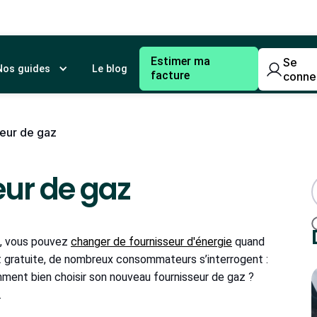
Estimer ma
Se
Nos guides
Le blog
facture
conne
eur de gaz
eur de gaz
e, vous pouvez
changer de fournisseur d'énergie
quand
t gratuite, de nombreux consommateurs s’interrogent :
mment bien choisir son nouveau fournisseur de gaz ?
.