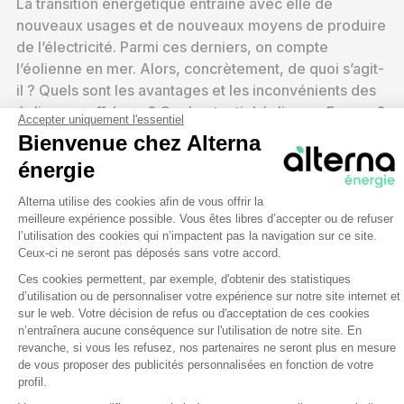
La transition énergétique entraîne avec elle de
nouveaux usages et de nouveaux moyens de produire
de l’électricité. Parmi ces derniers, on compte
l’éolienne en mer. Alors, concrètement, de quoi s’agit-
il ? Quels sont les avantages et les inconvénients des
éoliennes offshore ? Quel potentiel éolien en France ?
Accepter uniquement l'essentiel
Alterna énergie vous explique l’essentiel sur le sujet.
Bienvenue chez Alterna
énergie
Plateforme de Gestion du Consentem
Alterna utilise des cookies afin de vous offrir la
meilleure expérience possible. Vous êtes libres d’accepter ou de refuser
l’utilisation des cookies qui n’impactent pas la navigation sur ce site.
Ceux-ci ne seront pas déposés sans votre accord.
Ces cookies permettent, par exemple, d'obtenir des statistiques
d’utilisation ou de personnaliser votre expérience sur notre site internet et
Axeptio consent
sur le web. Votre décision de refus ou d'acceptation de ces cookies
n’entraînera aucune conséquence sur l'utilisation de notre site. En
revanche, si vous les refusez, nos partenaires ne seront plus en mesure
de vous proposer des publicités personnalisées en fonction de votre
profil.