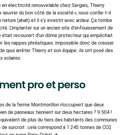
on en électricité renouvelable chez Sergies, Thierry
 œuvrer du bon côté de la société », nous confie-t-il.
nature (ahah) et il s’y investit avec ardeur. Ça tombe
acité. L’implanter sur un ancien site d'enfouissement de
ite était recouvert d’un dôme protecteur qui empêchait
luer les nappes phréatiques. Impossible donc de creuser
de quoi arrêter Thierry et son équipe : ils ont posé des
 solaires.
ement pro et perso
es de la ferme Montmorillon n’occupent que deux
mbien de panneaux tiennent sur deux hectares ? 9 504 !
l’équivalent de plus du tiers des habitants des communes
e de surcroit : cela correspond à 1 245 tonnes de CO2
tour en avion Paris-Dubaï. ✈