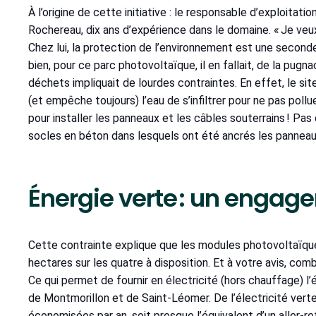
À l’origine de cette initiative : le responsable d’exploitati
Rochereau, dix ans d’expérience dans le domaine. « Je veux
Chez lui, la protection de l’environnement est une seconde 
bien, pour ce parc photovoltaïque, il en fallait, de la pugn
déchets impliquait de lourdes contraintes. En effet, le s
(et empêche toujours) l’eau de s’infiltrer pour ne pas pol
pour installer les panneaux et les câbles souterrains ! Pas 
socles en béton dans lesquels ont été ancrés les panneaux
Énergie verte : un engag
Cette contrainte explique que les modules photovoltaïqu
hectares sur les quatre à disposition. Et à votre avis, co
Ce qui permet de fournir en électricité (hors chauffage) 
de Montmorillon et de Saint-Léomer. De l’électricité vert
économisées par an, soit presque l’équivalent d’un aller-re