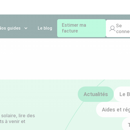
Estimer ma
Se
Nos guides
Le blog
facture
conne
Actualités
Le B
Aides et ré
solaire, lire des
s à venir et