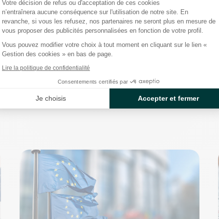
COP29 : quelles avancées
Votre décision de refus ou d'acceptation de ces cookies
n’entraînera aucune conséquence sur l'utilisation de notre site. En
pour l’action climatique ?
revanche, si vous les refusez, nos partenaires ne seront plus en mesure de
vous proposer des publicités personnalisées en fonction de votre profil.
Découvrez les conclusions clés de la cop29,
Vous pouvez modifier votre choix à tout moment en cliquant sur le lien «
dont les financements climatiques et les défis à
Gestion des cookies » en bas de page.
venir pour lutter contre le changement
Lire la politique de confidentialité
climatique.
Consentements certifiés par
Je choisis
Accepter et fermer