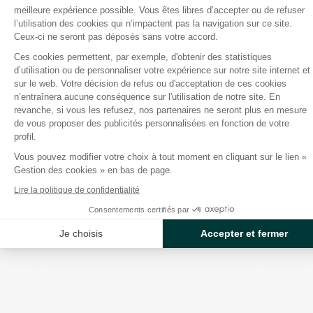
meilleure expérience possible. Vous êtes libres d’accepter ou de refuser
l’utilisation des cookies qui n’impactent pas la navigation sur ce site.
Ceux-ci ne seront pas déposés sans votre accord.
Ces cookies permettent, par exemple, d'obtenir des statistiques
Prix TRV : comprendre le tarif
d’utilisation ou de personnaliser votre expérience sur notre site internet et
Axeptio consent
sur le web. Votre décision de refus ou d'acceptation de ces cookies
réglementé de l’électricité
n’entraînera aucune conséquence sur l'utilisation de notre site. En
revanche, si vous les refusez, nos partenaires ne seront plus en mesure
de vous proposer des publicités personnalisées en fonction de votre
Le tarif réglementé de vente (TRV) : découvrez son
profil.
prix, son fonctionnement, les différences avec les
Vous pouvez modifier votre choix à tout moment en cliquant sur le lien «
offres de marché et comment faire le bon choix.
Gestion des cookies » en bas de page.
Lire la politique de confidentialité
Consentements certifiés par
Je choisis
Accepter et fermer