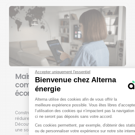
Accepter uniquement l'essentiel
Maison neuve connectée :
Bienvenue chez Alterna
comment réaliser de vraies
énergie
économies d’énergie ?
Plateforme de Gestion du Co
Alterna utilise des cookies afin de vous offrir la
meilleure expérience possible. Vous êtes libres d’accepte
l’utilisation des cookies qui n’impactent pas la navigation
Construire une maison neuve pilotable permet de
ci ne seront pas déposés sans votre accord.
réduire sa facture d'énergie jusqu'à 15%.
Découvrez les équipements clés et scénarios pour
Ces cookies permettent, par exemple, d'obtenir des statist
une sobriété maximale.
Axeptio consent
ou de personnaliser votre expérience sur notre site interne