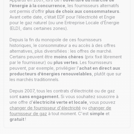
Alterna énergie est née du rassemblement d’une
l’énergie à la concurrence
, les fournisseurs alternatifs
cinquantaine de ces ELE : un modèle inédit en France, qui
ont permis d’offrir
plus de choix aux consommateurs
.
permet de
valoriser l’énergie du territoire
et de
tendre
Avant cette date, c’était EDF pour l’électricité et Engie
vers un avenir plus durable
.
pour le gaz naturel (ou une Entreprise Locale d’Énergie
(ELD), dans certaines zones).
Depuis la fin du monopole de ces fournisseurs
historiques, le consommateur a eu accès à des offres
alternatives, plus diversifiées : les offres de marché.
Certains peuvent être
moins chères
(prix fixé librement
par le fournisseur) ou
plus vertes
. Les fournisseurs
peuvent, par exemple, privilégier l’
achat en direct aux
producteurs d’énergies renouvelables
, plutôt que sur
les marchés traditionnels.
Depuis 2007, tous les contrats d’électricité ou de gaz
sont
sans engagement.
Si vous souhaitez souscrire à
une offre d’
électricité verte et locale
, vous pouvez
changer de fournisseur d'électricité
ou
changer de
fournisseur de gaz
à tout moment. C'est
simple
et
gratuit
!