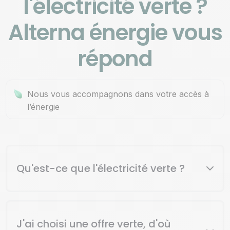
l'électricité verte ?
Alterna énergie vous
répond
Nous vous accompagnons dans votre accès à
l’énergie
Qu'est-ce que l'électricité verte ?
Le terme "
électricité verte
" désigne l’électricité produite
à partir de
sources d’énergie renouvelables
, telles que
l'énergie solaire (panneaux photovoltaïques), éolienne
J'ai choisi une offre verte, d'où
(sur terre ou en mer), hydraulique (barrages