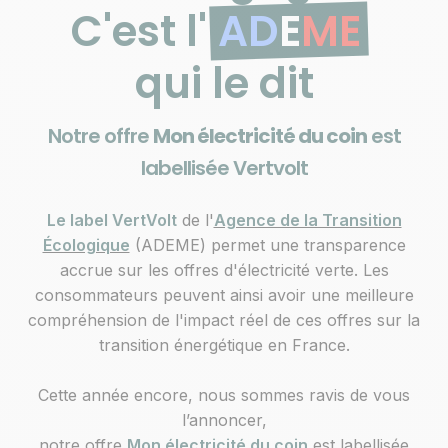
ME
C'est
l'
AD
E
ME
qui le dit
Notre offre
Mon électricité du coin
est
labellisée Vertvolt
Le label VertVolt
de l'
Agence de la Transition
Écologique
(ADEME) permet une transparence
accrue sur les offres d'électricité verte. Les
consommateurs peuvent ainsi avoir une meilleure
compréhension de l'impact réel de ces offres sur la
transition énergétique en France.
Cette année encore, nous sommes ravis de vous
l’annoncer,
notre offre
Mon électricité du coin
est labellisée