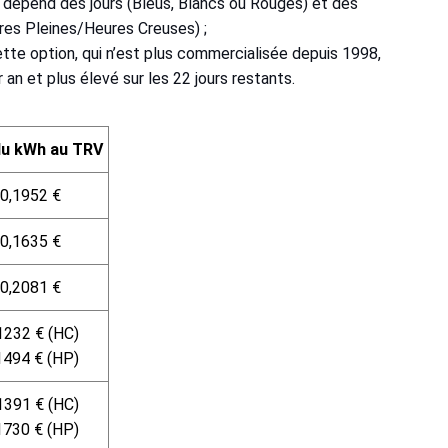
h dépend des jours (Bleus, Blancs ou Rouges) et des
res Pleines/Heures Creuses) ;
tte option, qui n’est plus commercialisée depuis 1998,
an et plus élevé sur les 22 jours restants.
du kWh au TRV
0,1952 €
0,1635 €
0,2081 €
1232 € (HC)
1494 € (HP)
1391 € (HC)
1730 € (HP)