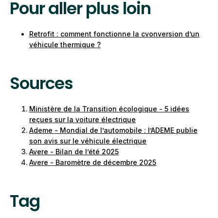
Pour aller plus loin
électrique. En revanche, son bilan
environnemental tout au long de sa période
Retrofit : comment fonctionne la cvonversion d’un
d'utilisation est beaucoup plus important : elle
véhicule thermique ?
émet des
et des
gaz à effet de serre
particules
.
fines
Sources
Ministère de la Transition écologique - 5 idées
reçues sur la voiture électrique
Ademe - Mondial de l’automobile : l’ADEME publie
son avis sur le véhicule électrique
Avere - Bilan de l’été 2025
Avere - Baromètre de décembre 2025
Tag