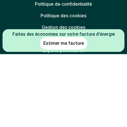
Politique de confidentialité
Politique des cookies
Gestion des cookies
Faites des économies sur votre facture d'énergie
Charte éthique
Estimer ma facture
Espace partenaires
L'énergie est notre avenir, économisons-la
* Mentions légales :
-5 % constaté à la date de souscription entre le prix du kWh HT du TRV
(tarif réglementé de vente en vigueur au 01/07/2026) et le prix du kWh
HT de l'offre
(indexée TRV-E ou prix fixe 1 an
Mon électricité française
de la part de l'électricité) d'Alterna énergie.
-2 % constaté à la date de souscription entre le prix du kWh HT du TRV
(tarif réglementé de vente en vigueur au 01/07/2026) et le prix du kWh
HT de l'offre
d'Alterna énergie.
Mon électricité du coin
-30 % constaté à la date de souscription entre le prix du kWh HT du
TRV (tarif réglementé de vente en vigueur au 01/07/2026) en option