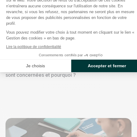
sur le web. Votre décision de refus ou d'acceptation de ces cookies
n’entraînera aucune conséquence sur l'utilisation de notre site. En
revanche, si vous les refusez, nos partenaires ne seront plus en mesure
de vous proposer des publicités personnalisées en fonction de votre
profil.
Fourniture d’énergie et contrat
Vous pouvez modifier votre choix à tout moment en cliquant sur le lien «
unique : 3 minutes pour tout
Gestion des cookies » en bas de page.
comprendre
Lire la politique de confidentialité
Consentements certifiés par
Comment marche le système électrique en France ?
Je choisis
Accepter et fermer
Qu'est-ce que le contrat unique ? Quelles entreprises
sont concernées et pourquoi ?