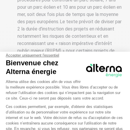
pour un parc éolien et 10 ans pour un parc éolien en
mer, soit deux fois plus de temps que la moyenne
des pays européens. Le texte prévoit de diviser par
2 la durée d’instruction des projets en réduisant
notamment les risques de contentieux et en
reconnaissant une « raison impérative d’intérêt
public majeur (RIIPM) » pour certains projets de
Accepter uniquement l'essentiel
production EnR, ouvrages de raccordement et de
Bienvenue chez
stockage.
Alterna énergie
Mobiliser en priorité les terrains déjà
Plateforme de Gestion du Consentem
Alterna utilise des cookies afin de vous offrir
artificialisés
ou ne présentant pas d’enjeux
la meilleure expérience possible. Vous êtes libres d’accepter ou de
environnementaux majeurs
, pour installer des
refuser l’utilisation des cookies qui n’impactent pas la navigation sur
panneaux photovoltaïques. La mise en œuvre de
ce site. Ceux-ci ne seront pas déposés sans votre accord.
cette loi doit permettre de développer très
Ces cookies permettent, par exemple, d'obtenir des statistiques
rapidement plus de 20 GW photovoltaïques, dont 10
d’utilisation ou de personnaliser votre expérience sur notre site
Axeptio consent
internet et sur le web. Votre décision de refus ou d'acceptation de ces
GW mobilisables sur les parkings existants de plus
cookies n’entraînera aucune conséquence sur l'utilisation de notre
de 1 500 m2, grâce à la mise en place d’combrières
site. En revanche, si vous les refusez, nos partenaires ne seront plus