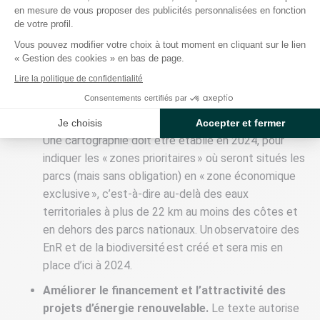
photovoltaïques, 2,5 GW sur les délaissés routiers
en mesure de vous proposer des publicités personnalisées en fonction
de votre profil.
et autoroutiers (par exemple, les aires de repos ou
les bretelles d'autoroutes) et 2 GW sur les friches
Vous pouvez modifier votre choix à tout moment en cliquant sur le lien
« Gestion des cookies » en bas de page.
en zone littorale.
Lire la politique de confidentialité
Accélérer le déploiement de l’éolien en mer.
La loi
Consentements certifiés par
prévoit une planification par façade maritime des
projets éoliens en mer sur l’ensemble du territoire.
Je choisis
Accepter et fermer
Une cartographie doit être établie en 2024, pour
indiquer les « zones prioritaires » où seront situés les
parcs (mais sans obligation) en « zone économique
exclusive », c’est-à-dire au-delà des eaux
territoriales à plus de 22 km au moins des côtes et
en dehors des parcs nationaux. Un observatoire des
EnR et de la biodiversité est créé et sera mis en
place d’ici à 2024.
Améliorer le financement et l’attractivité des
projets d’énergie renouvelable.
Le texte autorise