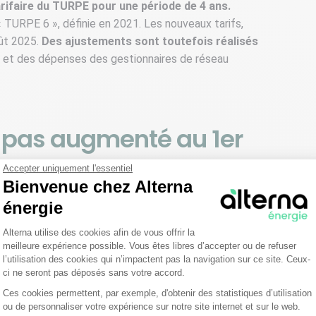
tarifaire du TURPE pour une période de 4 ans.
« TURPE 6 », définie en 2021. Les nouveaux tarifs,
oût 2025.
Des ajustements sont toutefois réalisés
on et des dépenses des gestionnaires de réseau
il pas augmenté au 1er
Accepter uniquement l'essentiel
Bienvenue chez Alterna
énergie
 %
. Une hausse qui se serait directement répercutée sur
Plateforme de Gestion du Consentemen
t entraîné une augmentation d'environ 1 % sur la facture
Alterna utilise des cookies afin de vous offrir la
PE) soumis au tarif réglementé de vente de l’électricité
meilleure expérience possible. Vous êtes libres d’accepter ou de refuser
l’utilisation des cookies qui n’impactent pas la navigation sur ce site. Ceux-
a finalement annoncé, à la mi-juillet, sa décision de
ci ne seront pas déposés sans votre accord.
Ces cookies permettent, par exemple, d'obtenir des statistiques d’utilisation
Axeptio consent
ou de personnaliser votre expérience sur notre site internet et sur le web.