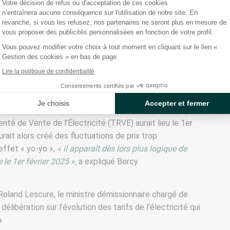
Votre décision de refus ou d'acceptation de ces cookies
n’entraînera aucune conséquence sur l'utilisation de notre site. En
revanche, si vous les refusez, nos partenaires ne seront plus en mesure de
pliqué vouloir préserver les consommateurs
« qui ont
vous proposer des publicités personnalisées en fonction de votre profil.
e depuis 2022 dans le contexte sans précédent de
Vous pouvez modifier votre choix à tout moment en cliquant sur le lien «
 du TURPE, le gouvernement a souhaité éviter une
Gestion des cookies » en bas de page.
rier 2024, en partie due à la
revalorisation d’une taxe,
Lire la politique de confidentialité
progressive
du coûteux bouclier tarifaire
.
Consentements certifiés par
Je choisis
Accepter et fermer
ionnaire de l’Économie, Bruno Le Maire, a annoncé en juin
nté de Vente de l’Électricité (TRVE) aurait lieu le 1er
ait alors créé des fluctuations de prix trop
effet « yo-yo »,
« il apparaît dès lors plus logique de
 le 1er février 2025 »,
a expliqué Bercy.
, Roland Lescure, le ministre démissionnaire chargé de
délibération sur l’évolution des tarifs de l’électricité qui
»
.