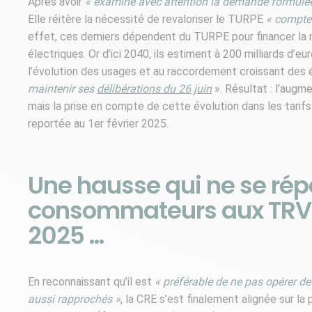
Après avoir
« examiné avec attention la demande formulé
Elle réitère la nécessité de revaloriser le TURPE
« compte 
effet, ces derniers dépendent du TURPE pour financer la
électriques. Or d’ici 2040, ils estiment à 200 milliards d’
l’évolution des usages et au raccordement croissant des é
maintenir ses
délibérations du 26 juin
». Résultat : l’aug
mais la prise en compte de cette évolution dans les tarif
reportée au 1er février 2025.
Une hausse qui ne se répe
consommateurs aux TRVE q
2025 …
En reconnaissant qu’il est
« préférable de ne pas opérer d
aussi rapprochés »
, la CRE s’est finalement alignée sur 