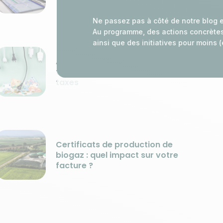
Ne passez pas à côté de notre blog e
Au programme, des actions concrètes e
ainsi que des initiatives pour moins 
Accises électricité et gaz 2026 :
tout ce qu’il faut savoir sur ces
taxes
Certificats de production de
biogaz : quel impact sur votre
facture ?