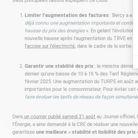
Deux principales raisons expliquent ce choix.
Limiter l’augmentation des factures
: Bercy a ex
déjà connu une augmentation importante et continu
hausse du prix des énergies
». En gelant l’évolution
nouvelle hausse après l’augmentation du TRVE en fév
l’accise sur l’électricité
, dans le cadre de la sortie 
Garantir une stabilité des prix
: le ministre démiss
dernier qu’une baisse de 10 à 15 % des Tarif Régleme
février 2025. Une augmentation du TURPE en août aur
importantes pour le consommateur. Pour éviter cet 
faire évoluer les tarifs de réseau de façon simultanée
Dans
un courrier publié samedi 31 août
au Journal officiel
l’Énergie, a ainsi demandé à la CRE de réaliser une nouvelle 
garantisse
une meilleure
«
stabilité et lisibilité des prix 