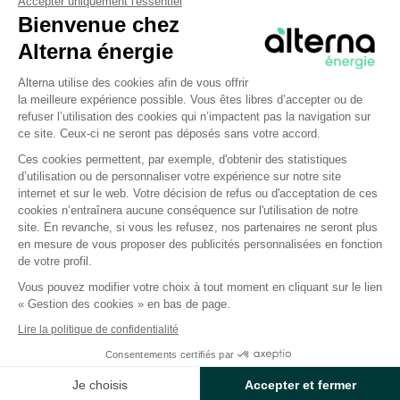
Accepter uniquement l'essentiel
travers la France.
Bienvenue chez
Alterna énergie
Les producteurs d’électricité
Plateforme de Gestion du Consentem
Alterna utilise des cookies afin de vous offrir
la meilleure expérience possible. Vous êtes libres d’accepter ou de
refuser l’utilisation des cookies qui n’impactent pas la navigation sur
Au tout début de la chaîne, il y a évidemment la
ce site. Ceux-ci ne seront pas déposés sans votre accord.
production d’énergie. Différents types d’installation se
Ces cookies permettent, par exemple, d'obtenir des statistiques
cumulent pour assurer un apport continu et adapté à la
d’utilisation ou de personnaliser votre expérience sur notre site
Axeptio consent
demande :
internet et sur le web. Votre décision de refus ou d'acceptation de ces
cookies n’entraînera aucune conséquence sur l'utilisation de notre
site. En revanche, si vous les refusez, nos partenaires ne seront plus
Centrales nucléaires
en mesure de vous proposer des publicités personnalisées en fonction
Installations d’énergies renouvelables : éoliennes,
de votre profil.
panneaux solaires, barrages hydroélectriques, unités
Vous pouvez modifier votre choix à tout moment en cliquant sur le lien
de biométhanisation, etc.
« Gestion des cookies » en bas de page.
Centrales thermiques, fonctionnant avec la
Lire la politique de confidentialité
combustion d’énergies fossiles. Elles permettent
Consentements certifiés par
de répondre ponctuellement à des pics de
Je choisis
Accepter et fermer
consommation.