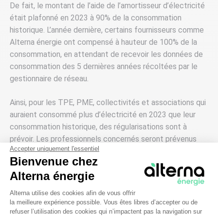
De fait, le montant de l’aide de l’amortisseur d’électricité
était plafonné en 2023 à 90% de la consommation
historique. L’année dernière, certains fournisseurs comme
Alterna énergie ont compensé à hauteur de 100% de la
consommation, en attendant de recevoir les données de
consommation des 5 dernières années récoltées par le
gestionnaire de réseau.
Ainsi, pour les TPE, PME, collectivités et associations qui
auraient consommé plus d’électricité en 2023 que leur
consommation historique, des régularisations sont à
prévoir. Les professionnels concernés seront prévenus
Accepter uniquement l'essentiel
directement par leurs fournisseurs.
Bienvenue chez
Alterna énergie
Plateforme de Gestion du Consentem
3. Les collectivités bénéficient-
Alterna utilise des cookies afin de vous offrir
la meilleure expérience possible. Vous êtes libres d’accepter ou de
elles toujours d’aides
refuser l’utilisation des cookies qui n’impactent pas la navigation sur