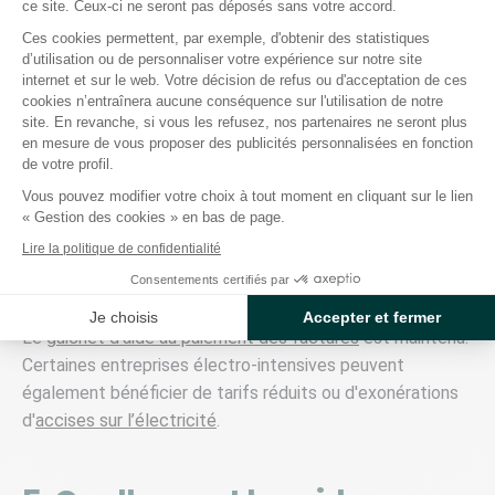
ce site. Ceux-ci ne seront pas déposés sans votre accord.
complémentaires en 2024 ?
Ces cookies permettent, par exemple, d'obtenir des statistiques
d’utilisation ou de personnaliser votre expérience sur notre site
Axeptio consent
internet et sur le web. Votre décision de refus ou d'acceptation de ces
En 2024, seul l'amortisseur électricité est disponible pour
cookies n’entraînera aucune conséquence sur l'utilisation de notre
site. En revanche, si vous les refusez, nos partenaires ne seront plus
les collectivités, le filet de sécurité n'étant pas reconduit.
en mesure de vous proposer des publicités personnalisées en fonction
de votre profil.
Vous pouvez modifier votre choix à tout moment en cliquant sur le lien
4. Quelles aides pour les ETI et
« Gestion des cookies » en bas de page.
Lire la politique de confidentialité
grandes entreprises ?
Consentements certifiés par
Je choisis
Accepter et fermer
Le
guichet d'aide au paiement des factures
est maintenu.
Certaines entreprises électro-intensives peuvent
également bénéficier de tarifs réduits ou d'exonérations
d'
accises sur l’électricité
.