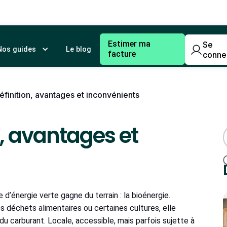
Estimer ma
Se
Nos guides
Le blog
facture
conne
éfinition, avantages et inconvénients
n, avantages et
e d’énergie verte gagne du terrain : la bioénergie.
s déchets alimentaires ou certaines cultures, elle
du carburant. Locale, accessible, mais parfois sujette à