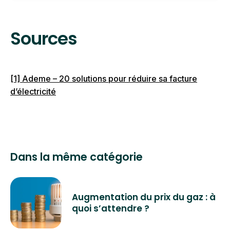
beaucoup plus tardif pendant l’hiver, ce qui
Concrètement, la “vraie” heure est celle
pourrait nous perturber.
donnée par le rythme du soleil. En France, c’est
Sources
l’heure d’hiver qui est la plus proche de cette
heure solaire : l’heure d’été a deux heures de
décalage par rapport au soleil, tandis que
[1] Ademe – 20 solutions pour réduire sa facture
l’heure d’hiver n’a qu’une heure.
d’électricité
Dans la même catégorie
Augmentation du prix du gaz : à
quoi s’attendre ?