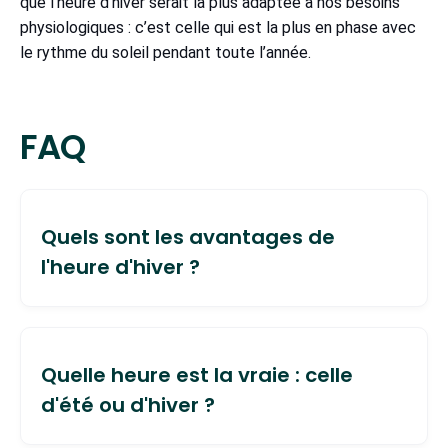
que l’heure d’hiver serait la plus adaptée à nos besoins
physiologiques : c’est celle qui est la plus en phase avec
le rythme du soleil pendant toute l’année.
FAQ
Quels sont les avantages de
l'heure d'hiver ?
Selon les spécialistes, l'heure d'hiver est plus
bénéfique sur notre santé, car plus adaptée à
Quelle heure est la vraie : celle
nos besoins physiologiques (rythme, sommeil,
d'été ou d'hiver ?
digestion...). Concrètement, si nous étions toute
l’année sur l’heure d’été, le lever du soleil serait