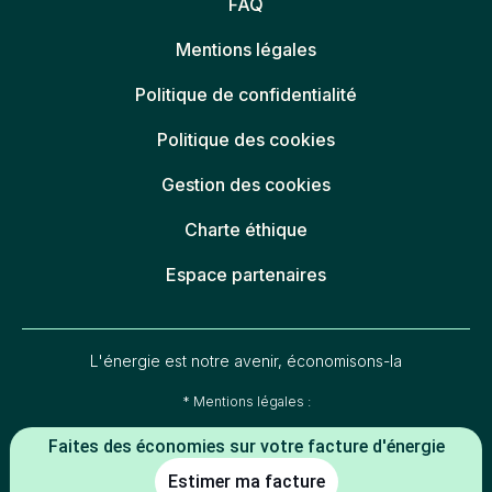
FAQ
Mentions légales
Politique de confidentialité
Politique des cookies
Gestion des cookies
Charte éthique
Espace partenaires
L'énergie est notre avenir, économisons-la
* Mentions légales :
-5 % constaté à la date de souscription entre le prix du kWh HT du TRV
Faites des économies sur votre facture d'énergie
(tarif réglementé de vente en vigueur au 01/07/2026) et le prix du kWh
HT de l'offre
(indexée TRV-E ou prix fixe 1 an
Mon électricité française
Estimer ma facture
de la part de l'électricité) d'Alterna énergie.