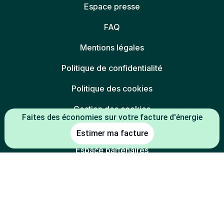
Espace presse
FAQ
Mentions légales
Politique de confidentialité
Politique des cookies
Gestion des cookies
Faites des économies sur votre facture d'énergie
Charte éthique
Estimer ma facture
Espace partenaires
L'énergie est notre avenir, économisons-la
* Mentions légales :
-5 % constaté à la date de souscription entre le prix du kWh HT du TRV