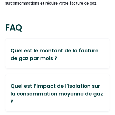
surconsommations et réduire votre facture de gaz.
FAQ
Quel est le montant de la facture
de gaz par mois ?
Le montant d’une facture de gaz mensuelle
dépend de deux principaux éléments : la
Quel est l’impact de l’isolation sur
consommation du foyer et le tarif proposé par le
la consommation moyenne de gaz
fournisseur de gaz. Exemple : si vous
?
consommez 14 000 kWh de gaz pour le
chauffage seul, avec un tarif moyen de 0,08218