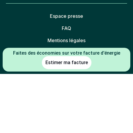
Espace presse
FAQ
Mentions légales
Politique de confidentialité
Faites des économies sur votre facture d'énergie
Estimer ma facture
Politique des cookies
Gestion des cookies
Charte éthique
Espace partenaires
L'énergie est notre avenir, économisons-la