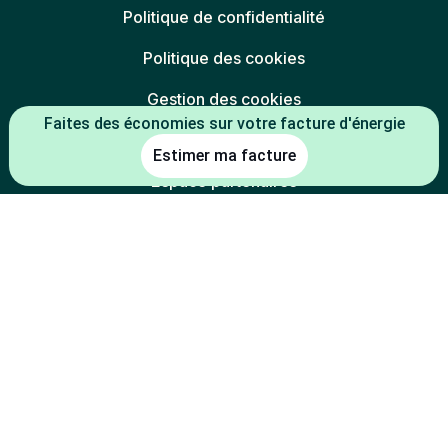
Politique de confidentialité
Politique des cookies
Gestion des cookies
Faites des économies sur votre facture d'énergie
Charte éthique
Estimer ma facture
Espace partenaires
L'énergie est notre avenir, économisons-la
* Mentions légales :
-5 % constaté à la date de souscription entre le prix du kWh HT du TRV
(tarif réglementé de vente en vigueur au 01/07/2026) et le prix du kWh
HT de l'offre
(indexée TRV-E ou prix fixe 1 an
Mon électricité française
de la part de l'électricité) d'Alterna énergie.
-2 % constaté à la date de souscription entre le prix du kWh HT du TRV
(tarif réglementé de vente en vigueur au 01/07/2026) et le prix du kWh
HT de l'offre
d'Alterna énergie.
Mon électricité du coin
-30 % constaté à la date de souscription entre le prix du kWh HT du