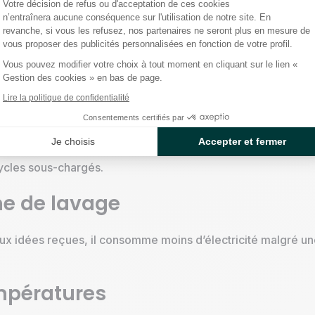
Votre décision de refus ou d'acceptation de ces cookies
n’entraînera aucune conséquence sur l'utilisation de notre site. En
ans renoncer à la propreté ! Voici 8 conseils pour réaliser 
revanche, si vous les refusez, nos partenaires ne seront plus en mesure de
vous proposer des publicités personnalisées en fonction de votre profil.
conomique et performant
Vous pouvez modifier votre choix à tout moment en cliquant sur le lien «
Gestion des cookies » en bas de page.
uette énergie. Depuis mars 2021, les classes énergétiques vont
Lire la politique de confidentialité
sse représente 12 à 13 % d’économies sur la consommation 
Consentements certifiés par
Je choisis
Accepter et fermer
 lave-linge de 8 kg sera plus adapté à une famille nombreu
cycles sous-chargés.
me de lavage
ux idées reçues, il consomme moins d’électricité malgré une 
empératures