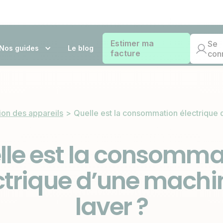
Estimer ma
Se
Nos guides
Le blog
facture
con
on des appareils
>
Quelle est la consommation électrique 
lle est la consomma
ctrique d’une machi
laver ?