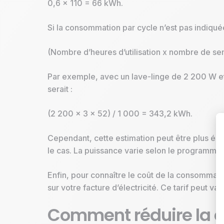
0,6 x 110 = 66 kWh.
Si la consommation par cycle n’est pas indiqué
(Nombre d’heures d’utilisation x nombre de se
Par exemple, avec un lave-linge de 2 200 W et 
serait :
(2 200 x 3 x 52) / 1 000 = 343,2 kWh.
Cependant, cette estimation peut être plus élevé
le cas. La puissance varie selon le programme c
Enfin, pour connaître le coût de la consommati
sur votre facture d’électricité. Ce tarif peut v
Comment réduire la c