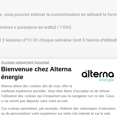
e, vous pouvez estimer la consommation en utilisant la formu
maines x puissance en watts) / 1 000.
2 lessives d’1 h 30 chaque semaine (soit 3 heures d’utilis
Accepter uniquement l'essentiel
Bienvenue chez Alterna
e que la réalité, car elle suppose une utilisation à pleine p
énergie
hoisi. Il est donc préférable de se baser sur les données fou
Plateforme de Gestion du Consentemen
Alterna utilise des cookies afin de vous offrir la
on électrique de votre lave-linge, multipliez la consommatio
meilleure expérience possible. Vous êtes libres d’accepter ou de refuser
l’utilisation des cookies qui n’impactent pas la navigation sur ce site. Ceux-
arier selon les périodes de la journée si vous avez souscrit 
ci ne seront pas déposés sans votre accord.
onsommation de son lave-l
Ces cookies permettent, par exemple, d'obtenir des statistiques d’utilisation
Axeptio consent
ou de personnaliser votre expérience sur notre site internet et sur le web.