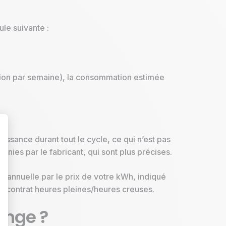
le suivante :
ation par semaine), la consommation estimée
uissance durant tout le cycle, ce qui n’est pas
rnies par le fabricant, qui sont plus précises.
t : Personnalisez vos Options
n annuelle par le prix de votre kWh, indiqué
à un contrat heures pleines/heures creuses.
inge ?