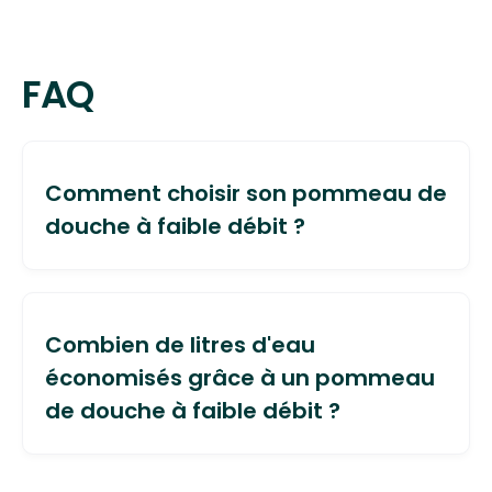
FAQ
Comment choisir son pommeau de
douche à faible débit ?
Pour choisir le pommeau de douche le plus
économique possible, il convient de se fier à
Combien de litres d'eau
l’emballage du produit. Le débit, en litres par
économisés grâce à un pommeau
minutes, y est souvent indiqué : plus il est réduit
de douche à faible débit ?
et plus vous réaliserez des économies d’eau
chaude.