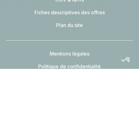
Fiches descriptives des offres
Plan du site
Mentions légales
Politique de confidentialité
Gestion des cookies
Charte éthique
L'énergie est notre avenir, économisons-la
*Électricité verte : chez Alterna énergie, on s'engage à ce
que chaque kWh d'électricité consommé par nos clients
soit compensé par l'injection dans le réseau d'un kWh