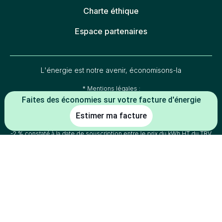
Charte éthique
Espace partenaires
L'énergie est notre avenir, économisons-la
* Mentions légales :
Faites des économies sur votre facture d'énergie
-5 % constaté à la date de souscription entre le prix du kWh HT du TRV
(tarif réglementé de vente en vigueur au 01/07/2026) et le prix du kWh
Estimer ma facture
HT de l'offre
(indexée TRV-E ou prix fixe 1 an
Mon électricité française
de la part de l'électricité) d'Alterna énergie.
-2 % constaté à la date de souscription entre le prix du kWh HT du TRV
(tarif réglementé de vente en vigueur au 01/07/2026) et le prix du kWh
HT de l'offre
d'Alterna énergie.
Mon électricité du coin
-30 % constaté à la date de souscription entre le prix du kWh HT du
TRV (tarif réglementé de vente en vigueur au 01/07/2026) en option
tarifaire base 9 kVA et le prix du kWh HT en heure super creuse été de
l'offre
d'Alterna énergie.
Mon électricité Heures Super Creuses
-5 % constaté à la date de souscription entre le prix du kWh HT du
PRV-G (Prix Repère de Vente du Gaz en vigueur au 01/07/2026) et le
prix du kWh HT de l'offre
(indexé PRV-G ou prix fixe 1
Mon gaz naturel
an de la part du gaz) d'Alterna énergie.