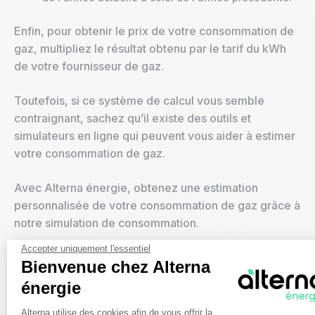
Enfin, pour obtenir le prix de votre consommation de
gaz, multipliez le résultat obtenu par le tarif du kWh
de votre fournisseur de gaz.
Toutefois, si ce système de calcul vous semble
contraignant, sachez qu’il existe des outils et
simulateurs en ligne qui peuvent vous aider à estimer
votre consommation de gaz.
Avec Alterna énergie, obtenez une estimation
personnalisée de votre consommation de gaz grâce à
notre simulation de consommation.
Accepter uniquement l'essentiel
Vous pouvez également contacter un conseiller
Bienvenue chez Alterna
Alterna énergie par téléphone au 05 49 52 76 76
énergie
(prix d'un appel local : du lundi au vendredi de 8h00
Plateforme de Gestion du Consentem
à 20h00 et samedi 8h00 à 18h00) qui vous guidera
Alterna utilise des cookies afin de vous offrir la