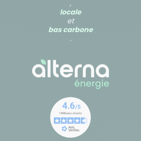
,
locale
et
bas carbone
.