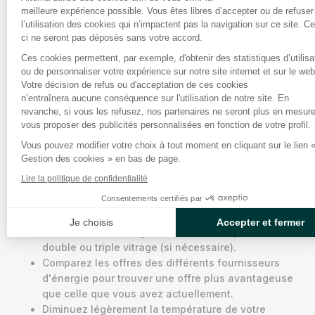
meilleure expérience possible. Vous êtes libres d’accepter ou de refuser
dans le calcul de vos consommations de gaz et vous
l’utilisation des cookies qui n’impactent pas la navigation sur ce site. C
aidera à choisir le meilleur contrat de fourniture de
ci ne seront pas déposés sans votre accord.
gaz sur le marché français.
Ces cookies permettent, par exemple, d'obtenir des statistiques d’utilisa
Axeptio consent
ou de personnaliser votre expérience sur notre site internet et sur le web
Comment économiser sur ses
Votre décision de refus ou d'acceptation de ces cookies
n’entraînera aucune conséquence sur l'utilisation de notre site. En
factures de gaz ?
revanche, si vous les refusez, nos partenaires ne seront plus en mesur
vous proposer des publicités personnalisées en fonction de votre profil.
Vous pouvez modifier votre choix à tout moment en cliquant sur le lien 
Pour réduire vos dépenses en énergie dans votre
Gestion des cookies » en bas de page.
appartement, voici quelques conseils à suivre :
Lire la politique de confidentialité
Consentements certifiés par
Améliorez l'isolation de votre appartement en
isolant – selon vos besoins – les murs, les sols, les
Je choisis
Accepter et fermer
combles et en changeant les fenêtres pour du
double ou triple vitrage (si nécessaire).
Comparez les offres des différents fournisseurs
d'énergie pour trouver une offre plus avantageuse
que celle que vous avez actuellement.
Diminuez légèrement la température de votre