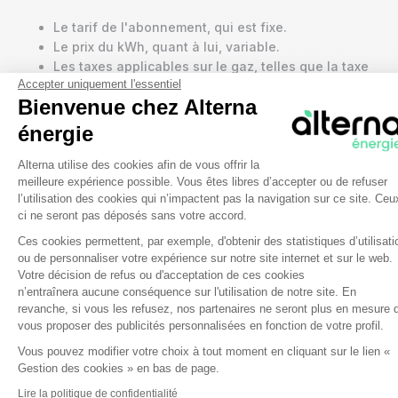
Le tarif de l'abonnement, qui est fixe.
Le prix du kWh, quant à lui, variable.
Les taxes applicables sur le gaz, telles que la taxe
Accepter uniquement l'essentiel
intérieure de consommation du gaz naturel (TICGN).
Bienvenue chez Alterna
Alors vous l’aurez compris, votre consommation en
énergie
kWh est le seul élément de votre facture sur lequel
Plateforme de Gestion du Consentem
Alterna utilise des cookies afin de vous offrir la
vous avez le contrôle. Il est donc pertinent de calculer
meilleure expérience possible. Vous êtes libres d’accepter ou de refuser
son coût afin de mieux le gérer et ainsi économiser
l’utilisation des cookies qui n’impactent pas la navigation sur ce site. Ceu
de l’énergie. Pour cela, voici la formule à appliquer :
ci ne seront pas déposés sans votre accord.
Ces cookies permettent, par exemple, d'obtenir des statistiques d’utilisati
Axeptio consent
ou de personnaliser votre expérience sur notre site internet et sur le web.
Consommation (kWh) x Prix du kWh (€/kWh) = Coût
Votre décision de refus ou d'acceptation de ces cookies
de la consommation (€)
n’entraînera aucune conséquence sur l'utilisation de notre site. En
revanche, si vous les refusez, nos partenaires ne seront plus en mesure 
💡Bon à savoir :
vous proposer des publicités personnalisées en fonction de votre profil.
Vous pouvez modifier votre choix à tout moment en cliquant sur le lien «
Simplifiez-vous la vie et utilisez notre service de
Gestion des cookies » en bas de page.
simulateur de consommation
en ligne. Renseignez
Lire la politique de confidentialité