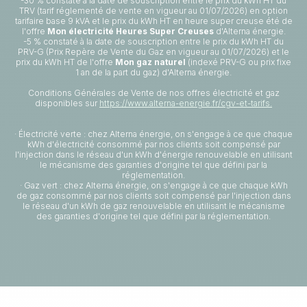
-30 % constaté à la date de souscription entre le prix du kWh HT du
TRV (tarif réglementé de vente en vigueur au 01/07/2026) en option
tarifaire base 9 kVA et le prix du kWh HT en heure super creuse été de
l'offre
Mon électricité Heures Super Creuses
d'Alterna énergie.
-5 % constaté à la date de souscription entre le prix du kWh HT du
PRV-G (Prix Repère de Vente du Gaz en vigueur au 01/07/2026) et le
prix du kWh HT de l'offre
Mon gaz naturel
(indexé PRV-G ou prix fixe
1 an de la part du gaz) d'Alterna énergie.
Conditions Générales de Vente de nos offres électricité et gaz
disponibles sur
https://www.alterna-energie.fr/cgv-et-tarifs.
· Électricité verte : chez Alterna énergie, on s'engage à ce que chaque
kWh d'électricité consommé par nos clients soit compensé par
l'injection dans le réseau d'un kWh d'énergie renouvelable en utilisant
le mécanisme des garanties d'origine tel que défini par la
réglementation.
· Gaz vert : chez Alterna énergie, on s'engage à ce que chaque kWh
de gaz consommé par nos clients soit compensé par l'injection dans
le réseau d'un kWh de gaz renouvelable en utilisant le mécanisme
des garanties d'origine tel que défini par la réglementation.