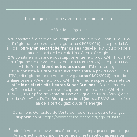
L'énergie est notre avenir, économisons-la
* Mentions légales :
-5 % constaté à la date de souscription entre le prix du kWh HT du TRV
(tarif réglementé de vente en vigueur au 01/07/2026) et le prix du kWh
HT de l'offre
Mon électricité française
(indexée TRV-E ou prix fixe 1
an de la part de l'électricité) d'Alterna énergie.
-2 % constaté à la date de souscription entre le prix du kWh HT du TRV
(tarif réglementé de vente en vigueur au 01/07/2026) et le prix du kWh
HT de l'offre
Mon électricité du coin
d'Alterna énergie.
-30 % constaté à la date de souscription entre le prix du kWh HT du
TRV (tarif réglementé de vente en vigueur au 01/07/2026) en option
tarifaire base 9 kVA et le prix du kWh HT en heure super creuse été de
l'offre
Mon électricité Heures Super Creuses
d'Alterna énergie.
-5 % constaté à la date de souscription entre le prix du kWh HT du
PRV-G (Prix Repère de Vente du Gaz en vigueur au 01/07/2026) et le
prix du kWh HT de l'offre
Mon gaz naturel
(indexé PRV-G ou prix fixe
1 an de la part du gaz) d'Alterna énergie.
Conditions Générales de Vente de nos offres électricité et gaz
disponibles sur
https://www.alterna-energie.fr/cgv-et-tarifs.
· Électricité verte : chez Alterna énergie, on s'engage à ce que chaque
kWh d'électricité consommé par nos clients soit compensé par