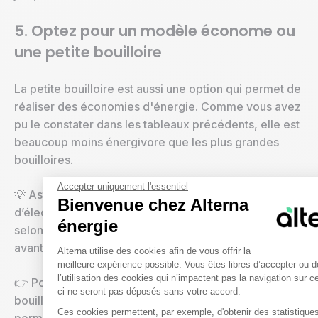
5. Optez pour un modèle économe ou
une petite bouilloire
La petite bouilloire est aussi une option qui permet de
réaliser des économies d'énergie. Comme vous avez
pu le constater dans les tableaux précédents, elle est
beaucoup moins énergivore que les plus grandes
bouilloires.
Accepter uniquement l'essentiel
💡 Astuce : pour constater la consommation
Bienvenue chez Alterna
d’électricité et l’efficacité énergétique des bouilloires
énergie
selon leurs modèles, jetez un œil à l’étiquette énergie
Plateforme de Gestion du Conse
avant de choisir votre appareil !
Alterna utilise des cookies afin de vous offrir la
meilleure expérience possible. Vous êtes libres d’accepter ou d
l’utilisation des cookies qui n’impactent pas la navigation sur c
👉 Pour aller plus loin, vous pouvez investir dans une
ci ne seront pas déposés sans votre accord.
bouilloire électrique à thermostat. Ces dernières vous
Ces cookies permettent, par exemple, d'obtenir des statistiques 