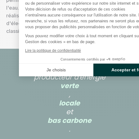
permettent de choisir la température de chauffage de
Axeptio consent
ou de personnaliser votre expérience sur notre site internet et s
l'eau. La bouilloire à thermostat peut donc vous faire
Votre décision de refus ou d'acceptation de ces cookies
réaliser d’importantes économies : jusqu'à 25 %
n’entraînera aucune conséquence sur l'utilisation de notre site.
revanche, si vous les refusez, nos partenaires ne seront plus 
d'électricité en moins par rapport à un modèle
vous proposer des publicités personnalisées en fonction de votre
classique.
Vous pouvez modifier votre choix à tout moment en cliquant sur 
Gestion des cookies » en bas de page.
Lire la politique de confidentialité
Consentements certifiés par
Alterna énergie, fournisseur et
Je choisis
Accepter et 
producteur d'énergie
verte
,
locale
et
bas carbone
.