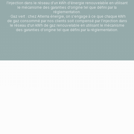
l'injection dans le réseau d'un kWh d'énergie renouvelable en utilisant
le mécanisme des garanties d'origine tel que défini par la
réglementation.
· Gaz vert : chez Alterna énergie, on s'engage à ce que chaque kWh
de gaz consommé par nos clients soit compensé par l'injection dans
le réseau d'un kWh de gaz renouvelable en utilisant le mécanisme
des garanties d'origine tel que défini par la réglementation.