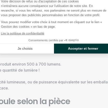
Votre décision de refus ou d'acceptation de ces cookies
nfondre watts et lumens
n’entraînera aucune conséquence sur l'utilisation de notre site. En
revanche, si vous les refusez, nos partenaires ne seront plus en mesure de
vous proposer des publicités personnalisées en fonction de votre profil.
Vous pouvez modifier votre choix à tout moment en cliquant sur le lien «
puissance (W) et la quantité de lumière (lm).
Gestion des cookies » en bas de page.
Lire la politique de confidentialité
 électrique absorbée par une ampoule, donc indirectement
roduite.
Consentements certifiés par
Je choisis
Accepter et fermer
oduit environ 500 à 700 lumens.
quantité de lumière !
cité lumineuse, ou de puissance équivalente sur les emballag
icace.
ule selon la pièce