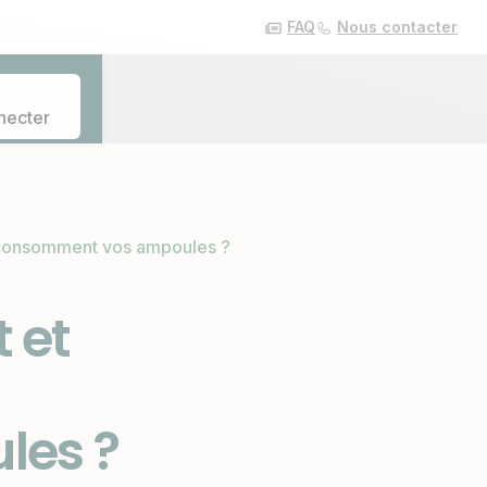
FAQ
Nous contacter
necter
 consomment vos ampoules ?
 et
les ?