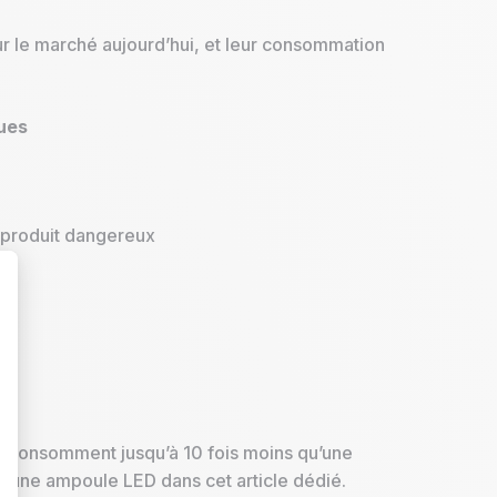
r le marché aujourd’hui, et leur consommation
ues
n produit dangereux
t : Personnalisez vos Options
es consomment jusqu’à 10 fois moins qu’une
une ampoule LED dans cet article dédié.