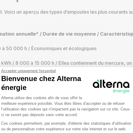
 Voici un aperçu des types d’ampoules les plus courants su
ation annuelle* / Durée de vie moyenne / Caractéristiq
00 à 50 000 h / Économiques et écologiques
20 kWh / 8 000 à 15 000 h / Elles contiennent du mercure, u
Accepter uniquement l'essentiel
Bienvenue chez Alterna
Wh / 2 000 h / Peuvent chauffer au point de brûler
énergie
 à 150 kWh / 1 000 h / Obsolètes et énergivores
Plateforme de Gestion du Consentemen
Alterna utilise des cookies afin de vous offrir la
meilleure expérience possible. Vous êtes libres d’accepter ou de refuser
 jours par an
l’utilisation des cookies qui n’impactent pas la navigation sur ce site. Ceux-
ci ne seront pas déposés sans votre accord.
’hui les plus économes en énergie et les plus durable. Ell
Ces cookies permettent, par exemple, d'obtenir des statistiques d’utilisation
ance lumineuse. Découvrez-en plus sur la consommation d’
Axeptio consent
ou de personnaliser votre expérience sur notre site internet et sur le web.