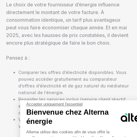
Le choix de votre fournisseur d’énergie influence
directement le montant de votre facture. À
consommation identique, un tarif plus avantageux
peut vous faire économiser chaque année. Et en mai
2025, avec les hausses de prix constatées, il devient
encore plus stratégique de faire le bon choix.
Pensez à :
Comparer les offres d’électricité disponibles. Vous
pouvez accéder gratuitement au comparateur
d’offres d’électricité et de gaz naturel du médiateur
national de l’énergie.
Regarder les services inclus (service client réactif,
Accepter uniquement l'essentiel
espace client intuitif, suivi conso, application
Bienvenue chez Alterna
disponible…).
Vérifier si une offre verte ou une offre d’électricité
énergie
verte vous intéresse.
Plateforme de Gestion du Cons
Alterna utilise des cookies afin de vous offrir la