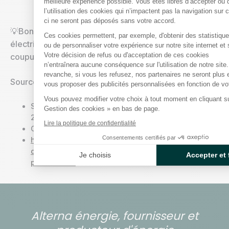
meilleure expérience possible. Vous êtes libres d’accepter ou 
l’utilisation des cookies qui n’impactent pas la navigation sur 
ci ne seront pas déposés sans votre accord.
💡Bon à savoir : Changer de fournisseur de gaz ou
Ces cookies permettent, par exemple, d'obtenir des statistiques
électricité est gratuit et peut être fait en ligne, sans
Axeptio consent
ou de personnaliser votre expérience sur notre site internet et 
Votre décision de refus ou d'acceptation de ces cookies
coupure, généralement sous 24h.
n’entraînera aucune conséquence sur l'utilisation de notre site
revanche, si vous les refusez, nos partenaires ne seront plus
Sources :
vous proposer des publicités personnalisées en fonction de votr
Vous pouvez modifier votre choix à tout moment en cliquant sur
Source : 1 : Étude ADEME PANEL-ELECDOM (2020 à
Gestion des cookies » en bas de page.
2023)
Lire la politique de confidentialité
Guide-comment-reduire-facture-electricite.pdf
Consentements certifiés par
https://agirpourlatransition.ademe.fr/particuliers/mai
denergie-deau/electricite-appareils-consomment-
Je choisis
Accepter et 
plus-maison
Alterna énergie, fournisseur et