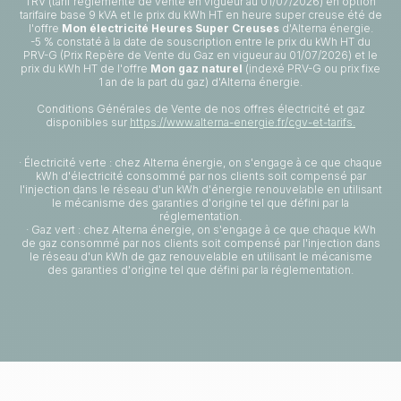
TRV (tarif réglementé de vente en vigueur au 01/07/2026) en option
tarifaire base 9 kVA et le prix du kWh HT en heure super creuse été de
l'offre
Mon électricité Heures Super Creuses
d'Alterna énergie.
-5 % constaté à la date de souscription entre le prix du kWh HT du
PRV-G (Prix Repère de Vente du Gaz en vigueur au 01/07/2026) et le
prix du kWh HT de l'offre
Mon gaz naturel
(indexé PRV-G ou prix fixe
1 an de la part du gaz) d'Alterna énergie.
Conditions Générales de Vente de nos offres électricité et gaz
disponibles sur
https://www.alterna-energie.fr/cgv-et-tarifs.
· Électricité verte : chez Alterna énergie, on s'engage à ce que chaque
kWh d'électricité consommé par nos clients soit compensé par
l'injection dans le réseau d'un kWh d'énergie renouvelable en utilisant
le mécanisme des garanties d'origine tel que défini par la
réglementation.
· Gaz vert : chez Alterna énergie, on s'engage à ce que chaque kWh
de gaz consommé par nos clients soit compensé par l'injection dans
le réseau d'un kWh de gaz renouvelable en utilisant le mécanisme
des garanties d'origine tel que défini par la réglementation.