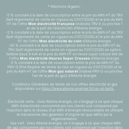
* Mentions légales :
-5 % constaté à la date de souscription entre le prix du kWh HT du TRV
(tarif réglementé de vente en vigueur au 01/07/2026) et le prix du kWh
HT de l'offre
Mon électricité française
(indexée TRV-E ou prix fixe 1
an de la part de l'électricité) d'Alterna énergie.
-2 % constaté à la date de souscription entre le prix du kWh HT du TRV
(tarif réglementé de vente en vigueur au 01/07/2026) et le prix du kWh
HT de l'offre
Mon électricité du coin
d'Alterna énergie.
-30 % constaté à la date de souscription entre le prix du kWh HT du
TRV (tarif réglementé de vente en vigueur au 01/07/2026) en option
tarifaire base 9 kVA et le prix du kWh HT en heure super creuse été de
l'offre
Mon électricité Heures Super Creuses
d'Alterna énergie.
-5 % constaté à la date de souscription entre le prix du kWh HT du
PRV-G (Prix Repère de Vente du Gaz en vigueur au 01/07/2026) et le
prix du kWh HT de l'offre
Mon gaz naturel
(indexé PRV-G ou prix fixe
1 an de la part du gaz) d'Alterna énergie.
Conditions Générales de Vente de nos offres électricité et gaz
disponibles sur
https://www.alterna-energie.fr/cgv-et-tarifs.
· Électricité verte : chez Alterna énergie, on s'engage à ce que chaque
kWh d'électricité consommé par nos clients soit compensé par
l'injection dans le réseau d'un kWh d'énergie renouvelable en utilisant
le mécanisme des garanties d'origine tel que défini par la
réglementation.
· Gaz vert : chez Alterna énergie, on s'engage à ce que chaque kWh
de gaz consommé par nos clients soit compensé par l'injection dans