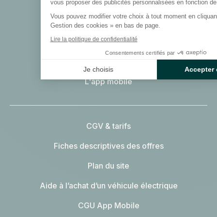
L'énergie du coin
vous proposer des publicités personnalisées en fonction de v
Vous pouvez modifier votre choix à tout moment en cliquant 
Offres électricité
Gestion des cookies » en bas de page.
Lire la politique de confidentialité
Offres gaz
Consentements certifiés par
Le blog
Je choisis
Accepter 
L'app mobile
CGV & tarifs
Fiches descriptives des offres
Plan du site
Aide à l’achat d’un véhicule électrique
CGU App Mobile