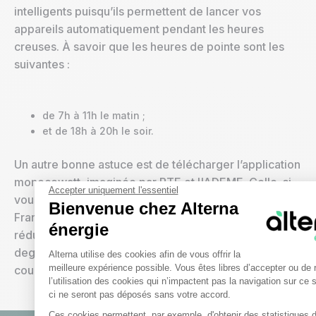
intelligents puisqu’ils permettent de lancer vos
appareils automatiquement pendant les heures
creuses. À savoir que les heures de pointe sont les
suivantes :
de 7h à 11h le matin ;
et de 18h à 20h le soir.
Un autre bonne astuce est de télécharger l’application
monecowatt, imaginée par RTE et l'ADEME. Celle-ci
Accepter uniquement l'essentiel
vous informe de la consommation générale en
Bienvenue chez Alterna
France, et vous envoie un SMS qui vous appelle à
énergie
réduire ou décaler vos consommations en fonction du
Plateforme de Gestion du Consen
degré de la demande, pour éviter les coupures de
Alterna utilise des cookies afin de vous offrir la
meilleure expérience possible. Vous êtes libres d’accepter ou de 
courant.
l’utilisation des cookies qui n’impactent pas la navigation sur ce 
ci ne seront pas déposés sans votre accord.
Ces cookies permettent, par exemple, d'obtenir des statistiques d’