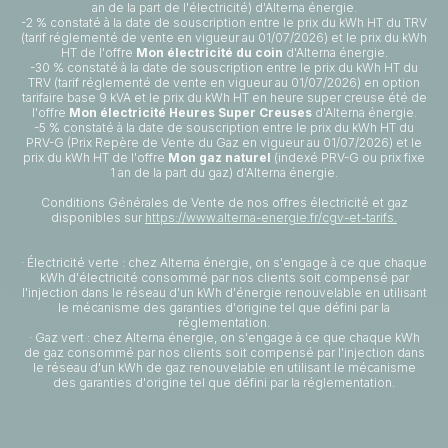
an de la part de l'électricité) d'Alterna énergie.
-2 % constaté à la date de souscription entre le prix du kWh HT du TRV
(tarif réglementé de vente en vigueur au 01/07/2026) et le prix du kWh
HT de l'offre
Mon électricité du coin
d'Alterna énergie.
-30 % constaté à la date de souscription entre le prix du kWh HT du
TRV (tarif réglementé de vente en vigueur au 01/07/2026) en option
tarifaire base 9 kVA et le prix du kWh HT en heure super creuse été de
l'offre
Mon électricité Heures Super Creuses
d'Alterna énergie.
-5 % constaté à la date de souscription entre le prix du kWh HT du
PRV-G (Prix Repère de Vente du Gaz en vigueur au 01/07/2026) et le
prix du kWh HT de l'offre
Mon gaz naturel
(indexé PRV-G ou prix fixe
1 an de la part du gaz) d'Alterna énergie.
Conditions Générales de Vente de nos offres électricité et gaz
disponibles sur
https://www.alterna-energie.fr/cgv-et-tarifs.
· Électricité verte : chez Alterna énergie, on s'engage à ce que chaque
kWh d'électricité consommé par nos clients soit compensé par
l'injection dans le réseau d'un kWh d'énergie renouvelable en utilisant
le mécanisme des garanties d'origine tel que défini par la
réglementation.
· Gaz vert : chez Alterna énergie, on s'engage à ce que chaque kWh
de gaz consommé par nos clients soit compensé par l'injection dans
le réseau d'un kWh de gaz renouvelable en utilisant le mécanisme
des garanties d'origine tel que défini par la réglementation.