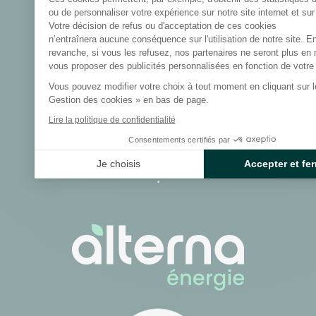
Axeptio consent
ou de personnaliser votre expérience sur notre site internet et sur
Votre décision de refus ou d'acceptation de ces cookies
Alterna énergie, fournisseur et
n’entraînera aucune conséquence sur l'utilisation de notre site. E
revanche, si vous les refusez, nos partenaires ne seront plus en
producteur d'énergie
vous proposer des publicités personnalisées en fonction de votre p
verte
Vous pouvez modifier votre choix à tout moment en cliquant sur le
,
Gestion des cookies » en bas de page.
locale
Lire la politique de confidentialité
et
Consentements certifiés par
bas carbone
Je choisis
Accepter et fe
.