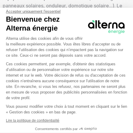
panneaux solaires, onduleur, domotique solaire...). Le
Accepter uniquement l'essentiel
choix des solutions à privilégier va ainsi dépendre des
Bienvenue chez
objectifs énergétiques
de la structure, mais également
Alterna énergie
des
conditions météorologiques
locales.
Plateforme de Gestion du Consentem
Alterna utilise des cookies afin de vous offrir
Procédures administratives et
la meilleure expérience possible. Vous êtes libres d’accepter ou de
refuser l’utilisation des cookies qui n’impactent pas la navigation sur
réglementaires
ce site. Ceux-ci ne seront pas déposés sans votre accord.
Ces cookies permettent, par exemple, d'obtenir des statistiques
Le déploiement d’un hangar solaire implique certaines
d’utilisation ou de personnaliser votre expérience sur notre site
Axeptio consent
démarches
. Ces dernières dépendent de la
nature
et
internet et sur le web. Votre décision de refus ou d'acceptation de ces
cookies n’entraînera aucune conséquence sur l'utilisation de notre
de la
taille
du projet. Une
déclaration préalable
en
site. En revanche, si vous les refusez, nos partenaires ne seront plus
mairie suffit pour les petites installations sur hangar déjà
en mesure de vous proposer des publicités personnalisées en fonction
existant. Dans le cas d'une
construction de hangar
ou
de votre profil.
d'une
installation volumineuse
, d’autres procédures
Vous pouvez modifier votre choix à tout moment en cliquant sur le lien
sont nécessaires (permis de construire, par exemple).
« Gestion des cookies » en bas de page.
Lire la politique de confidentialité
En résumé, le hangar photovoltaïque
Consentements certifiés par