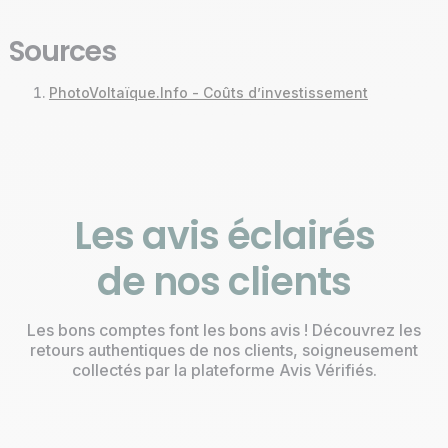
système de plus de 500 kWc
.
100 kWc dépend de leur dimension et de leur
puissance. Par exemple, pour des modules
Sources
photovoltaïques de 2 m² ayant une puissance de
450 Wc, il faut prévoir une surface de 446 m² (223
PhotoVoltaïque.Info - Coûts d’investissement
panneaux solaires x 2 m²).
Les avis éclairés
de nos clients
Les bons comptes font les bons avis ! Découvrez les
retours authentiques de nos clients, soigneusement
collectés par la plateforme Avis Vérifiés.