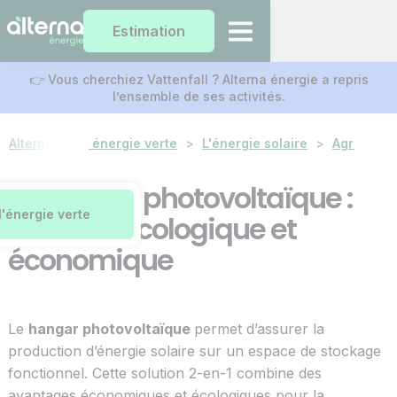
Estimation
👉 Vous cherchiez Vattenfall ? Alterna énergie a repris
l’ensemble de ses activités.
Alterna
Notre énergie verte
>
L'énergie solaire
>
Agrivoltaï
Le hangar photovoltaïque :
l'énergie verte
un choix écologique et
économique
Le
hangar photovoltaïque
permet d’assurer la
production d’énergie solaire sur un espace de stockage
fonctionnel. Cette solution 2-en-1 combine des
avantages économiques et écologiques pour la