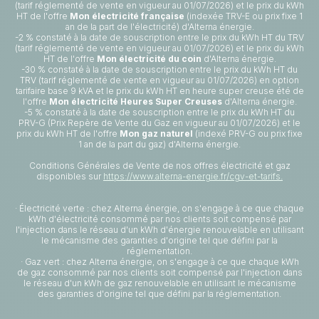
(tarif réglementé de vente en vigueur au 01/07/2026) et le prix du kWh
HT de l'offre
Mon électricité française
(indexée TRV-E ou prix fixe 1
an de la part de l'électricité) d'Alterna énergie.
-2 % constaté à la date de souscription entre le prix du kWh HT du TRV
(tarif réglementé de vente en vigueur au 01/07/2026) et le prix du kWh
HT de l'offre
Mon électricité du coin
d'Alterna énergie.
-30 % constaté à la date de souscription entre le prix du kWh HT du
TRV (tarif réglementé de vente en vigueur au 01/07/2026) en option
tarifaire base 9 kVA et le prix du kWh HT en heure super creuse été de
l'offre
Mon électricité Heures Super Creuses
d'Alterna énergie.
-5 % constaté à la date de souscription entre le prix du kWh HT du
PRV-G (Prix Repère de Vente du Gaz en vigueur au 01/07/2026) et le
prix du kWh HT de l'offre
Mon gaz naturel
(indexé PRV-G ou prix fixe
1 an de la part du gaz) d'Alterna énergie.
Conditions Générales de Vente de nos offres électricité et gaz
disponibles sur
https://www.alterna-energie.fr/cgv-et-tarifs.
· Électricité verte : chez Alterna énergie, on s'engage à ce que chaque
kWh d'électricité consommé par nos clients soit compensé par
l'injection dans le réseau d'un kWh d'énergie renouvelable en utilisant
le mécanisme des garanties d'origine tel que défini par la
réglementation.
· Gaz vert : chez Alterna énergie, on s'engage à ce que chaque kWh
de gaz consommé par nos clients soit compensé par l'injection dans
le réseau d'un kWh de gaz renouvelable en utilisant le mécanisme
des garanties d'origine tel que défini par la réglementation.