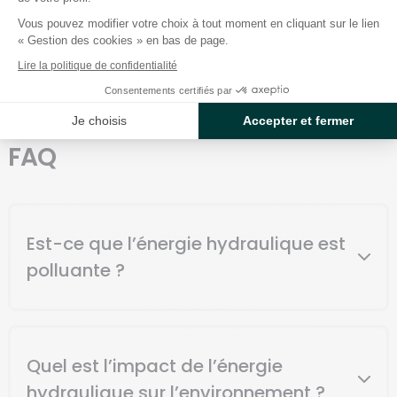
Pour aller plus loin
Vous pouvez modifier votre choix à tout moment en cliquant sur le lien
« Gestion des cookies » en bas de page.
Lire la politique de confidentialité
•
Construction de barrages hydrauliques
Consentements certifiés par
Je choisis
Accepter et fermer
FAQ
Est-ce que l’énergie hydraulique est
polluante ?
Produite à partir de la force de l’eau, l’énergie
Quel est l’impact de l’énergie
hydraulique n’est pas considérée comme polluante
: elle permet d’assurer la production d’une
hydraulique sur l’environnement ?