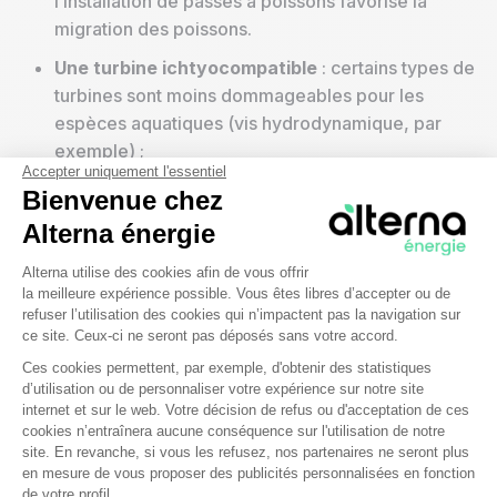
l’installation de passes à poissons favorise la
migration des poissons.
Une turbine ichtyocompatible
: certains types de
turbines sont moins dommageables pour les
espèces aquatiques (vis hydrodynamique, par
exemple) ;
Accepter uniquement l'essentiel
Une vanne d’évacuation des sédiments
: sa mise
Bienvenue chez
en place favorise l’évacuation des sédiments vers
Alterna énergie
l’aval du cours d’eau.
Plateforme de Gestion du Consentem
Alterna utilise des cookies afin de vous offrir
la meilleure expérience possible. Vous êtes libres d’accepter ou de
La restauration écologique du site permet, par ailleurs,
refuser l’utilisation des cookies qui n’impactent pas la navigation sur
de réduire les impacts des installations à long terme
ce site. Ceux-ci ne seront pas déposés sans votre accord.
(restauration des bras de rivières, reconfiguration du
Ces cookies permettent, par exemple, d'obtenir des statistiques
barrage, démantèlement des infrastructures inutilisées
d’utilisation ou de personnaliser votre expérience sur notre site
Axeptio consent
et renaturation du site, actions de compensation...).
internet et sur le web. Votre décision de refus ou d'acceptation de ces
cookies n’entraînera aucune conséquence sur l'utilisation de notre
site. En revanche, si vous les refusez, nos partenaires ne seront plus
en mesure de vous proposer des publicités personnalisées en fonction
de votre profil.