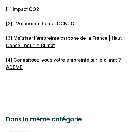
équivalente CO₂, généralement exprimée en
4,4 km en avion ;
tonnes.
424 km en TGV ;
[1] Impact CO2
268 spams non lus.
[2] L'Accord de Paris | CCNUCC
[3] Maîtriser l’empreinte carbone de la France | Haut
Conseil pour le Climat
[4] Connaissez-vous votre empreinte sur le climat ? |
ADEME
Dans la même catégorie