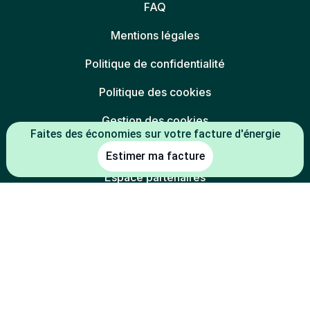
FAQ
Mentions légales
Politique de confidentialité
Politique des cookies
Gestion des cookies
Faites des économies sur votre facture d'énergie
Charte éthique
Estimer ma facture
Espace partenaires
L'énergie est notre avenir, économisons-la
* Mentions légales :
-5 % constaté à la date de souscription entre le prix du kWh HT du TRV
(tarif réglementé de vente en vigueur au 01/07/2026) et le prix du kWh
HT de l'offre
(indexée TRV-E ou prix fixe 1 an
Mon électricité française
de la part de l'électricité) d'Alterna énergie.