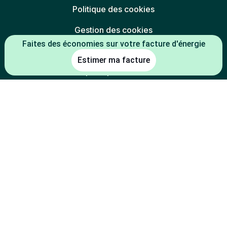
Politique des cookies
Gestion des cookies
Faites des économies sur votre facture d'énergie
Charte éthique
Estimer ma facture
Espace partenaires
L'énergie est notre avenir, économisons-la
* Mentions légales :
-5 % constaté à la date de souscription entre le prix du kWh HT du TRV
(tarif réglementé de vente en vigueur au 01/07/2026) et le prix du kWh
HT de l'offre
(indexée TRV-E ou prix fixe 1 an
Mon électricité française
de la part de l'électricité) d'Alterna énergie.
-2 % constaté à la date de souscription entre le prix du kWh HT du TRV
(tarif réglementé de vente en vigueur au 01/07/2026) et le prix du kWh
HT de l'offre
d'Alterna énergie.
Mon électricité du coin
-30 % constaté à la date de souscription entre le prix du kWh HT du
TRV (tarif réglementé de vente en vigueur au 01/07/2026) en option
tarifaire base 9 kVA et le prix du kWh HT en heure super creuse été de
l'offre
d'Alterna énergie.
Mon électricité Heures Super Creuses