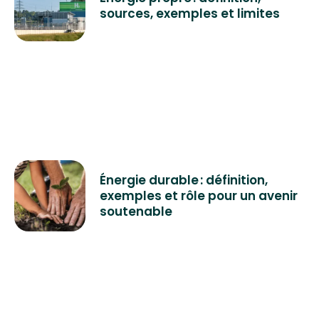
sources, exemples et limites
l’énergie (consommation d’électricité). Enfin, le
scope 3 concerne les émissions dues à l’énergie
grise (à savoir la quantité d’énergie consommée
par un produit ou un bâtiment sur l’ensemble de
son cycle de vie) ainsi que les émissions
associées à une activité non contrôlée par
l’organisation (déplacements des salariés,
utilisation des produits vendus...).
Énergie durable : définition,
exemples et rôle pour un avenir
soutenable