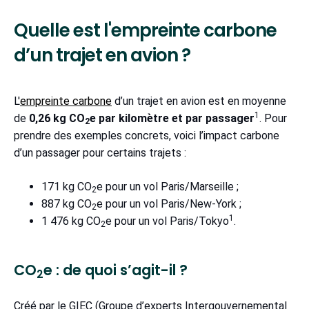
Quelle est l'empreinte carbone
d’un trajet en avion ?
L'
empreinte carbone
d’un trajet en avion est en moyenne
1
de
0,26 kg CO
e par kilomètre et par passager
. Pour
2
prendre des exemples concrets, voici l’impact carbone
d’un passager pour certains trajets :
171 kg CO
e pour un vol Paris/Marseille ;
2
887 kg CO
e pour un vol Paris/New-York ;
2
1
1 476 kg CO
e pour un vol Paris/Tokyo
.
2
CO
e : de quoi s’agit-il ?
2
Créé par le GIEC (Groupe d’experts Intergouvernemental