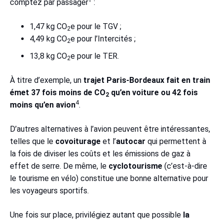
comptez par passager
:
1,47 kg CO
e pour le TGV ;
2
4,49 kg CO
e pour l’Intercités ;
2
13,8 kg CO
e pour le TER.
2
À titre d’exemple, un
trajet Paris-Bordeaux fait en train
émet 37 fois moins de CO
qu’en voiture ou 42 fois
2
4
moins qu’en avion
.
D’autres alternatives à l’avion peuvent être intéressantes,
telles que le
covoiturage
et l’
autocar
qui permettent à
la fois de diviser les coûts et les émissions de gaz à
effet de serre. De même, le
cyclotourisme
(c’est-à-dire
le tourisme en vélo) constitue une bonne alternative pour
les voyageurs sportifs.
Une fois sur place, privilégiez autant que possible
la