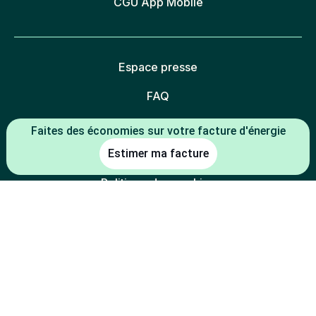
CGU App Mobile
Espace presse
FAQ
Mentions légales
Faites des économies sur votre facture d'énergie
Politique de confidentialité
Estimer ma facture
Politique des cookies
Gestion des cookies
Charte éthique
Espace partenaires