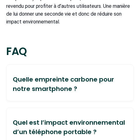
revendu pour profiter à d’autres utilisateurs. Une manière
de lui donner une seconde vie et donc de réduire son
impact environnemental.
FAQ
Quelle empreinte carbone pour
notre smartphone ?
En moyenne, un smartphone émet environ 85 kg
CO2e. Son bilan carbone dépend des
Quel est l’impact environnemental
différentes étapes de son cycle de vie :
d’un téléphone portable ?