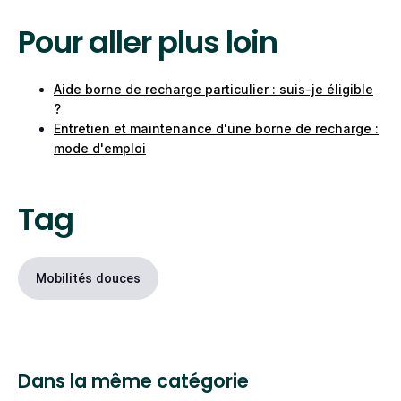
Oui, le droit à la prise concerne également les
choix que d’installer une borne sur pied. Cet
locataires. C’est alors au propriétaire d’engager
Pour aller plus loin
équipement est plus couteux, car il implique de
les démarches auprès du syndic pour faire
créer une tranchée pour enterrer une partie du
installer la borne.
système électrique.
Aide borne de recharge particulier : suis-je éligible
?
Entretien et maintenance d'une borne de recharge :
mode d'emploi
Tag
Mobilités douces
Dans la même catégorie