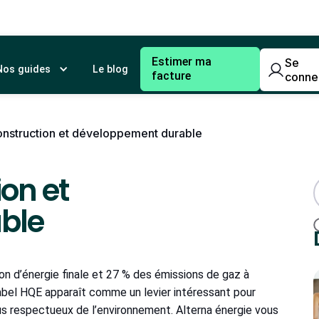
Estimer ma
Se
Nos guides
Le blog
facture
conne
onstruction et développement durable
ion et
ble
n d’énergie finale et 27 % des émissions de gaz à
 label HQE apparaît comme un levier intéressant pour
s respectueux de l’environnement. Alterna énergie vous