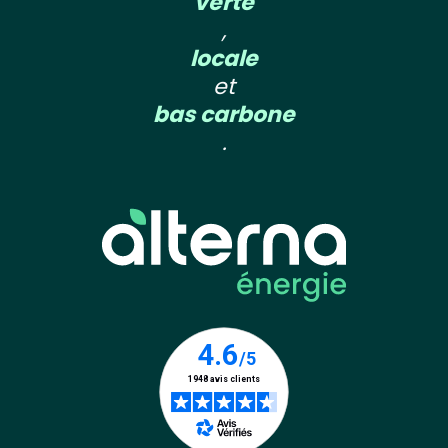
verte
,
locale
et
bas carbone
.