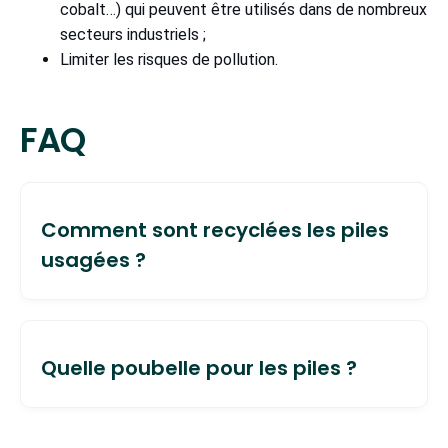
cobalt…) qui peuvent être utilisés dans de nombreux
secteurs industriels ;
Limiter les risques de pollution.
FAQ
Comment sont recyclées les piles
usagées ?
Les piles que vous n’utilisez plus peuvent être
recyclées par différents procédés permettant
Quelle poubelle pour les piles ?
de valoriser leurs composants. Parmi les objets
du quotidien fabriqués à partir du recyclage des
piles, on peut citer :
Pour assurer leur recyclage, les piles ne doivent